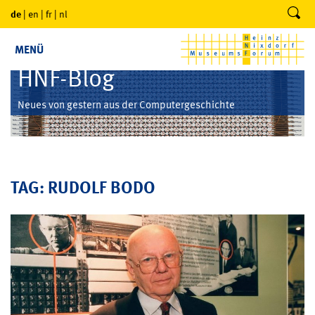
de
|
en
|
fr
|
nl
MENÜ
HNF-Blog
Neues von gestern aus der Computergeschichte
TAG: RUDOLF BODO