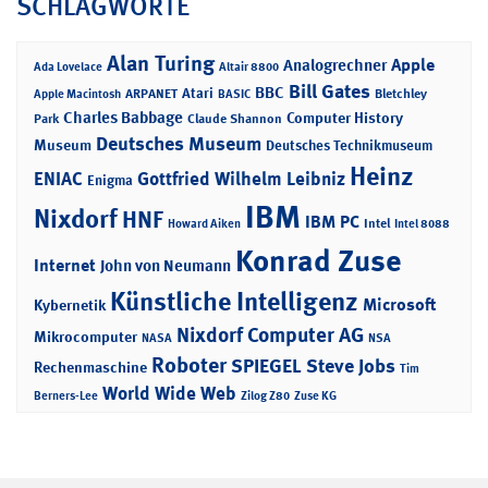
SCHLAGWORTE
Alan Turing
Apple
Analogrechner
Ada Lovelace
Altair 8800
Bill Gates
BBC
Atari
ARPANET
Bletchley
Apple Macintosh
BASIC
Charles Babbage
Computer History
Park
Claude Shannon
Deutsches Museum
Museum
Deutsches Technikmuseum
Heinz
ENIAC
Gottfried Wilhelm Leibniz
Enigma
IBM
Nixdorf
HNF
IBM PC
Intel
Howard Aiken
Intel 8088
Konrad Zuse
Internet
John von Neumann
Künstliche Intelligenz
Microsoft
Kybernetik
Nixdorf Computer AG
Mikrocomputer
NASA
NSA
Roboter
SPIEGEL
Steve Jobs
Rechenmaschine
Tim
World Wide Web
Berners-Lee
Zilog Z80
Zuse KG