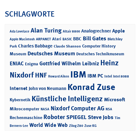
SCHLAGWORTE
Alan Turing
Apple
Analogrechner
Ada Lovelace
Altair 8800
Bill Gates
BBC
Atari
ARPANET
Bletchley
Apple Macintosh
BASIC
Charles Babbage
Computer History
Park
Claude Shannon
Deutsches Museum
Museum
Deutsches Technikmuseum
Heinz
ENIAC
Gottfried Wilhelm Leibniz
Enigma
IBM
Nixdorf
HNF
IBM PC
Intel
Howard Aiken
Intel 8088
Konrad Zuse
Internet
John von Neumann
Künstliche Intelligenz
Microsoft
Kybernetik
Nixdorf Computer AG
Mikrocomputer
NASA
NSA
Roboter
SPIEGEL
Steve Jobs
Rechenmaschine
Tim
World Wide Web
Berners-Lee
Zilog Z80
Zuse KG