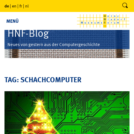
de
|
en
|
fr
|
nl
MENÜ
HNF-Blog
Neues von gestern aus der Computergeschichte
TAG: SCHACHCOMPUTER