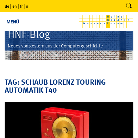
de
|
en
|
fr
|
nl
MENÜ
HNF-Blog
Neues von gestern aus der Computergeschichte
TAG: SCHAUB LORENZ TOURING
AUTOMATIK T40