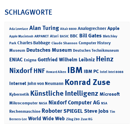
SCHLAGWORTE
Alan Turing
Apple
Analogrechner
Ada Lovelace
Altair 8800
Bill Gates
BBC
Atari
ARPANET
Bletchley
Apple Macintosh
BASIC
Charles Babbage
Computer History
Park
Claude Shannon
Deutsches Museum
Museum
Deutsches Technikmuseum
Heinz
ENIAC
Gottfried Wilhelm Leibniz
Enigma
IBM
Nixdorf
HNF
IBM PC
Intel
Howard Aiken
Intel 8088
Konrad Zuse
Internet
John von Neumann
Künstliche Intelligenz
Microsoft
Kybernetik
Nixdorf Computer AG
Mikrocomputer
NASA
NSA
Roboter
SPIEGEL
Steve Jobs
Rechenmaschine
Tim
World Wide Web
Berners-Lee
Zilog Z80
Zuse KG