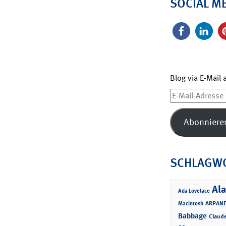
SOCIAL M
Blog via E-Mail
E-
Mail-
Adresse
Abonniere
SCHLAGW
Ala
Ada Lovelace
ARPANE
Macintosh
Babbage
Claud