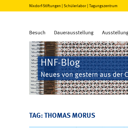
Nixdorf-Stiftungen
|
Schülerlabor
|
Tagungszentrum
Besuch
Dauerausstellung
Ausstellun
HNF-Blog
Neues von gestern aus der 
TAG: THOMAS MORUS