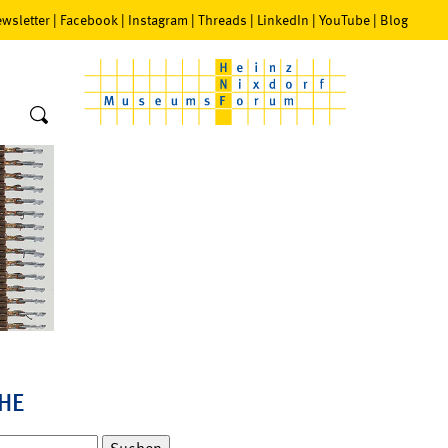
wsletter
|
Facebook
|
Instagram
|
Threads
|
LinkedIn
|
YouTube
|
Blog
HE