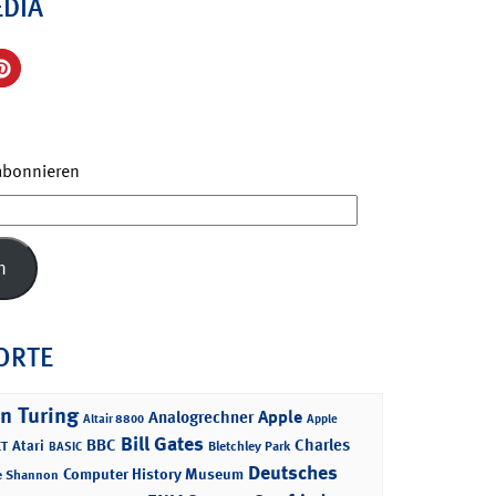
EDIA
 abonnieren
n
ORTE
n Turing
Apple
Analogrechner
Altair 8800
Apple
Bill Gates
BBC
Charles
Atari
T
Bletchley Park
BASIC
Deutsches
Computer History Museum
e Shannon