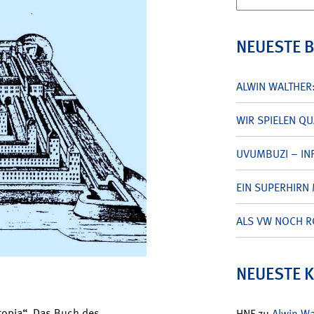
nach:
NEUESTE 
ALWIN WALTHER
WIR SPIELEN Q
UVUMBUZI – INF
EIN SUPERHIRN 
ALS VW NOCH R
NEUESTE 
Utopia“. Das Buch des
HNF
zu
Alwin W