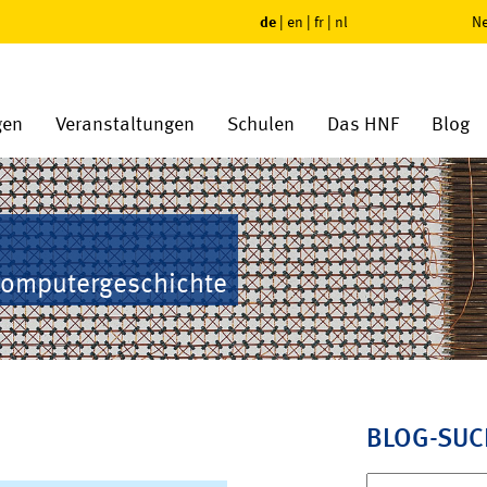
de
|
en
|
fr
|
nl
Ne
gen
Veranstaltungen
Schulen
Das HNF
Blog
Computergeschichte
BLOG-SUC
Suchen