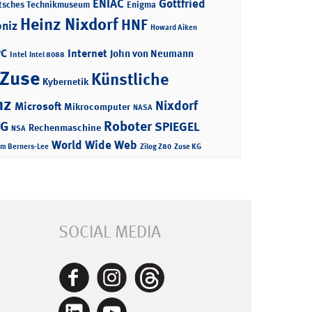
ENIAC
Gottfried
tsches Technikmuseum
Enigma
Heinz Nixdorf
HNF
bniz
Howard Aiken
PC
Internet
John von Neumann
Intel
Intel 8088
 Zuse
Künstliche
Kybernetik
nz
Nixdorf
Microsoft
Mikrocomputer
NASA
Roboter
AG
SPIEGEL
Rechenmaschine
NSA
World Wide Web
im Berners-Lee
Zilog Z80
Zuse KG
SOCIAL MEDIA