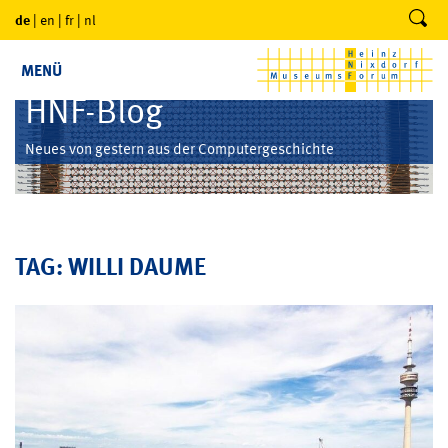
de
|
en
|
fr
|
nl
MENÜ
HNF-Blog
Neues von gestern aus der Computergeschichte
TAG: WILLI DAUME