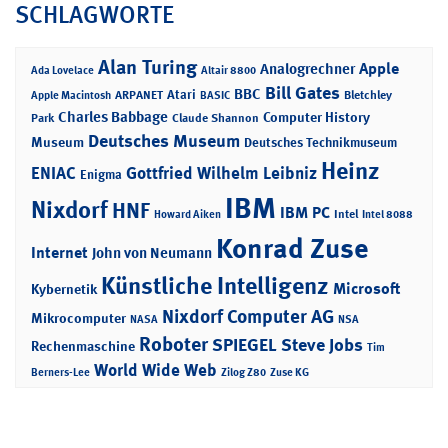
SCHLAGWORTE
Alan Turing
Apple
Analogrechner
Ada Lovelace
Altair 8800
Bill Gates
BBC
Atari
ARPANET
Bletchley
Apple Macintosh
BASIC
Charles Babbage
Computer History
Park
Claude Shannon
Deutsches Museum
Museum
Deutsches Technikmuseum
Heinz
ENIAC
Gottfried Wilhelm Leibniz
Enigma
IBM
Nixdorf
HNF
IBM PC
Intel
Howard Aiken
Intel 8088
Konrad Zuse
Internet
John von Neumann
Künstliche Intelligenz
Microsoft
Kybernetik
Nixdorf Computer AG
Mikrocomputer
NASA
NSA
Roboter
SPIEGEL
Steve Jobs
Rechenmaschine
Tim
World Wide Web
Berners-Lee
Zilog Z80
Zuse KG