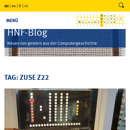
de
|
en
|
fr
|
nl
MENÜ
HNF-Blog
Neues von gestern aus der Computergeschichte
TAG: ZUSE Z22