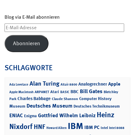
Blog via E-Mail abonnieren
E-
Mail-
Adresse
Abonnieren
SCHLAGWORTE
Alan Turing
Apple
Analogrechner
Ada Lovelace
Altair 8800
Bill Gates
BBC
Atari
ARPANET
Bletchley
Apple Macintosh
BASIC
Charles Babbage
Computer History
Park
Claude Shannon
Deutsches Museum
Museum
Deutsches Technikmuseum
Heinz
ENIAC
Gottfried Wilhelm Leibniz
Enigma
IBM
Nixdorf
HNF
IBM PC
Intel
Howard Aiken
Intel 8088