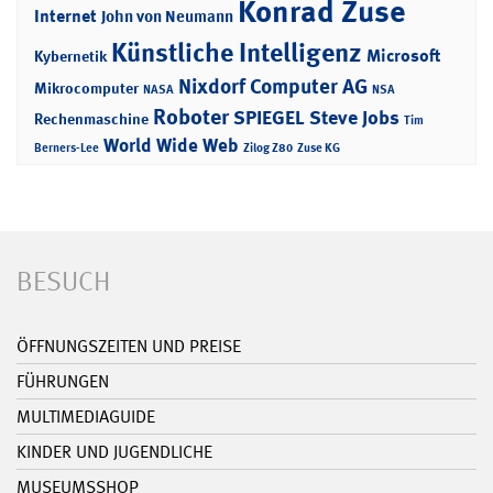
Konrad Zuse
Internet
John von Neumann
Künstliche Intelligenz
Microsoft
Kybernetik
Nixdorf Computer AG
Mikrocomputer
NASA
NSA
Roboter
SPIEGEL
Steve Jobs
Rechenmaschine
Tim
World Wide Web
Berners-Lee
Zilog Z80
Zuse KG
BESUCH
ÖFFNUNGSZEITEN UND PREISE
FÜHRUNGEN
MULTIMEDIAGUIDE
KINDER UND JUGENDLICHE
MUSEUMSSHOP