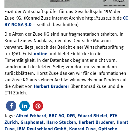
Fazit der Wirtschaftsprüfer für das Geschäftsjahr 1961 der
Zuse KG. (Konrad Zuse Internet Archive http://zuse.zib.de
CC
BY-NC-SA 3.0
– seitlich beschnitten)
Die Akten der Zuse KG sind nur fragmentarisch erhalten. In
Konrad Zuses Nachlass, den das Deutsche Museum
verwahrt, liegt jedoch der Bericht einer Wirtschaftsprüfung
für 1961. Er ist
online
und bietet Einblicke in die
Firmentätigkeit. In der Datenbank beginnt er nicht vorn,
sondern auf der letzten Seite; von dort muss man dann
zurückblättern. Horst Zuse danken wir für die Informationen
zur Zuse KG aus seinem Archiv; wir verweisen außerdem auf
die Arbeit von
Herbert Bruderer
über Konrad Zuse und die
ETH Zürich.
Tags:
Alfred Eckhard
,
BBC AG
,
DFG
,
Eduard Stiefel
,
ETH
Zürich
,
Graphomat
,
Harro Stucken
,
Herbert Bruderer
,
Horst
Zuse
,
IBM Deutschland GmbH
,
Konrad Zuse
,
Optische