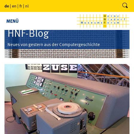
de
|
en
|
fr
|
nl
MENÜ
HNF-Blog
Neues von gestern aus der Computergeschichte