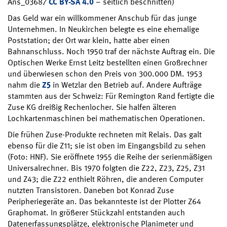
Ans_03687
CC BY-SA 4.0
– seitlich beschnitten)
Das Geld war ein willkommener Anschub für das junge
Unternehmen. In Neukirchen belegte es eine ehemalige
Poststation; der Ort war klein, hatte aber einen
Bahnanschluss. Noch 1950 traf der nächste Auftrag ein. Die
Optischen Werke Ernst Leitz bestellten einen Großrechner
und überwiesen schon den Preis von 300.000 DM. 1953
nahm die
Z5
in Wetzlar den Betrieb auf. Andere Aufträge
stammten aus der Schweiz: Für Remington Rand fertigte die
Zuse KG dreißig Rechenlocher. Sie halfen älteren
Lochkartenmaschinen bei mathematischen Operationen.
Die frühen Zuse-Produkte rechneten mit Relais. Das galt
ebenso für die Z11; sie ist oben im Eingangsbild zu sehen
(Foto: HNF). Sie eröffnete 1955 die Reihe der serienmäßigen
Universalrechner. Bis 1970 folgten die Z22, Z23, Z25, Z31
und Z43; die Z22 enthielt Röhren, die anderen Computer
nutzten Transistoren. Daneben bot Konrad Zuse
Peripheriegeräte an. Das bekannteste ist der Plotter Z64
Graphomat. In größerer Stückzahl entstanden auch
Datenerfassungsplätze, elektronische Planimeter und