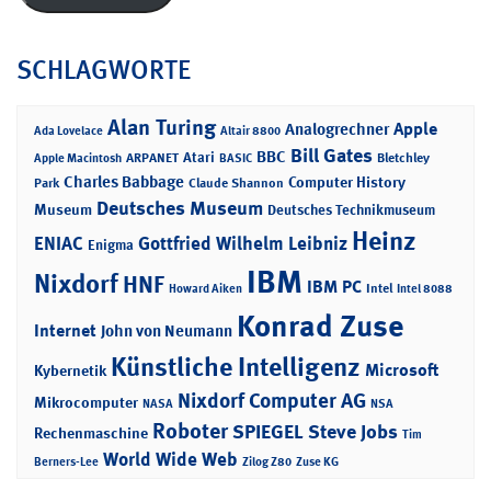
SCHLAGWORTE
Alan Turing
Apple
Analogrechner
Ada Lovelace
Altair 8800
Bill Gates
BBC
Atari
ARPANET
Bletchley
Apple Macintosh
BASIC
Charles Babbage
Computer History
Park
Claude Shannon
Deutsches Museum
Museum
Deutsches Technikmuseum
Heinz
ENIAC
Gottfried Wilhelm Leibniz
Enigma
IBM
Nixdorf
HNF
IBM PC
Intel
Howard Aiken
Intel 8088
Konrad Zuse
Internet
John von Neumann
Künstliche Intelligenz
Microsoft
Kybernetik
Nixdorf Computer AG
Mikrocomputer
NASA
NSA
Roboter
SPIEGEL
Steve Jobs
Rechenmaschine
Tim
World Wide Web
Berners-Lee
Zilog Z80
Zuse KG