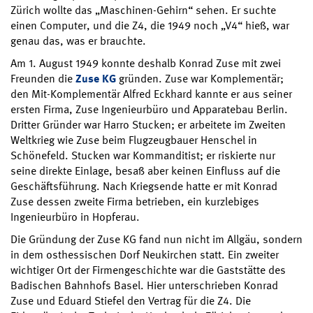
Zürich wollte das „Maschinen-Gehirn“ sehen. Er suchte
einen Computer, und die Z4, die 1949 noch „V4“ hieß, war
genau das, was er brauchte.
Am 1. August 1949 konnte deshalb Konrad Zuse mit zwei
Freunden die
Zuse KG
gründen. Zuse war Komplementär;
den Mit-Komplementär Alfred Eckhard kannte er aus seiner
ersten Firma, Zuse Ingenieurbüro und Apparatebau Berlin.
Dritter Gründer war Harro Stucken; er arbeitete im Zweiten
Weltkrieg wie Zuse beim Flugzeugbauer Henschel in
Schönefeld. Stucken war Kommanditist; er riskierte nur
seine direkte Einlage, besaß aber keinen Einfluss auf die
Geschäftsführung. Nach Kriegsende hatte er mit Konrad
Zuse dessen zweite Firma betrieben, ein kurzlebiges
Ingenieurbüro in Hopferau.
Die Gründung der Zuse KG fand nun nicht im Allgäu, sondern
in dem osthessischen Dorf Neukirchen statt. Ein zweiter
wichtiger Ort der Firmengeschichte war die Gaststätte des
Badischen Bahnhofs Basel. Hier unterschrieben Konrad
Zuse und Eduard Stiefel den Vertrag für die Z4. Die