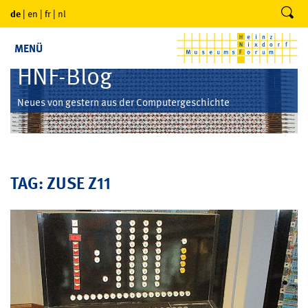
de
|
en
|
fr
|
nl
MENÜ
HNF-Blog
Neues von gestern aus der Computergeschichte
TAG: ZUSE Z11