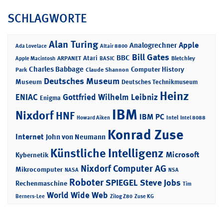
SCHLAGWORTE
Alan Turing
Apple
Analogrechner
Ada Lovelace
Altair 8800
Bill Gates
BBC
Atari
ARPANET
Bletchley
Apple Macintosh
BASIC
Charles Babbage
Computer History
Park
Claude Shannon
Deutsches Museum
Museum
Deutsches Technikmuseum
Heinz
ENIAC
Gottfried Wilhelm Leibniz
Enigma
IBM
Nixdorf
HNF
IBM PC
Intel
Howard Aiken
Intel 8088
Konrad Zuse
Internet
John von Neumann
Künstliche Intelligenz
Microsoft
Kybernetik
Nixdorf Computer AG
Mikrocomputer
NASA
NSA
Roboter
SPIEGEL
Steve Jobs
Rechenmaschine
Tim
World Wide Web
Berners-Lee
Zilog Z80
Zuse KG