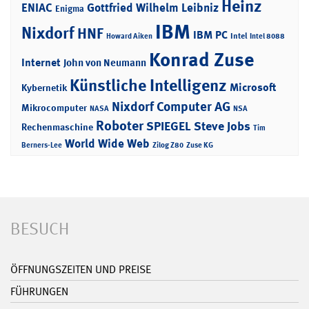
Heinz
ENIAC
Gottfried Wilhelm Leibniz
Enigma
IBM
Nixdorf
HNF
IBM PC
Intel
Howard Aiken
Intel 8088
Konrad Zuse
Internet
John von Neumann
Künstliche Intelligenz
Microsoft
Kybernetik
Nixdorf Computer AG
Mikrocomputer
NASA
NSA
Roboter
SPIEGEL
Steve Jobs
Rechenmaschine
Tim
World Wide Web
Berners-Lee
Zilog Z80
Zuse KG
BESUCH
ÖFFNUNGSZEITEN UND PREISE
FÜHRUNGEN