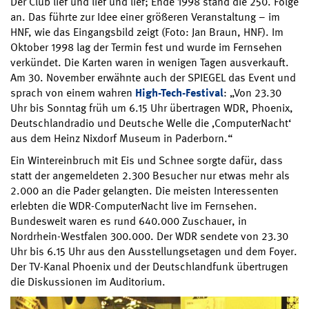
Der Club lief und lief und lief; Ende 1998 stand die 250. Folge
an. Das führte zur Idee einer größeren Veranstaltung – im
HNF, wie das Eingangsbild zeigt (Foto: Jan Braun, HNF). Im
Oktober 1998 lag der Termin fest und wurde im Fernsehen
verkündet. Die Karten waren in wenigen Tagen ausverkauft.
Am 30. November erwähnte auch der SPIEGEL das Event und
sprach von einem wahren
High-Tech-Festival
: „Von 23.30
Uhr bis Sonntag früh um 6.15 Uhr übertragen WDR, Phoenix,
Deutschlandradio und Deutsche Welle die ‚ComputerNacht‘
aus dem Heinz Nixdorf Museum in Paderborn.“
Ein Wintereinbruch mit Eis und Schnee sorgte dafür, dass
statt der angemeldeten 2.300 Besucher nur etwas mehr als
2.000 an die Pader gelangten. Die meisten Interessenten
erlebten die WDR-ComputerNacht live im Fernsehen.
Bundesweit waren es rund 640.000 Zuschauer, in
Nordrhein-Westfalen 300.000. Der WDR sendete von 23.30
Uhr bis 6.15 Uhr aus den Ausstellungsetagen und dem Foyer.
Der TV-Kanal Phoenix und der Deutschlandfunk übertrugen
die Diskussionen im Auditorium.