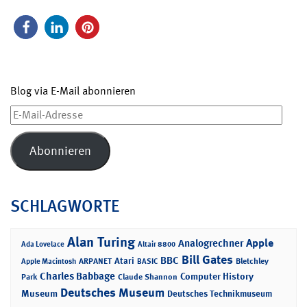
Blog via E-Mail abonnieren
E-
Mail-
Adresse
Abonnieren
SCHLAGWORTE
Alan Turing
Apple
Analogrechner
Ada Lovelace
Altair 8800
Bill Gates
BBC
Atari
ARPANET
Bletchley
Apple Macintosh
BASIC
Charles Babbage
Computer History
Park
Claude Shannon
Deutsches Museum
Museum
Deutsches Technikmuseum