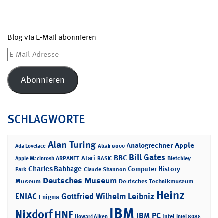
Blog via E-Mail abonnieren
E-
Mail-
Adresse
Abonnieren
SCHLAGWORTE
Alan Turing
Apple
Analogrechner
Ada Lovelace
Altair 8800
Bill Gates
BBC
Atari
ARPANET
Bletchley
Apple Macintosh
BASIC
Charles Babbage
Computer History
Park
Claude Shannon
Deutsches Museum
Museum
Deutsches Technikmuseum
Heinz
ENIAC
Gottfried Wilhelm Leibniz
Enigma
IBM
Nixdorf
HNF
IBM PC
Intel
Howard Aiken
Intel 8088