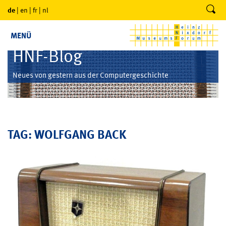
de
|
en
|
fr
|
nl
MENÜ
HNF-Blog
Neues von gestern aus der Computergeschichte
TAG: WOLFGANG BACK