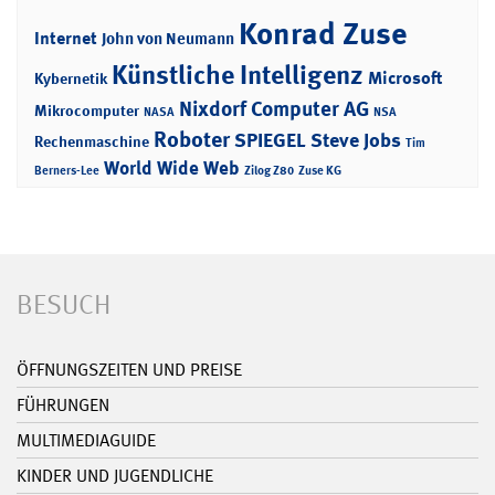
Konrad Zuse
Internet
John von Neumann
Künstliche Intelligenz
Microsoft
Kybernetik
Nixdorf Computer AG
Mikrocomputer
NASA
NSA
Roboter
SPIEGEL
Steve Jobs
Rechenmaschine
Tim
World Wide Web
Berners-Lee
Zilog Z80
Zuse KG
BESUCH
ÖFFNUNGSZEITEN UND PREISE
FÜHRUNGEN
MULTIMEDIAGUIDE
KINDER UND JUGENDLICHE