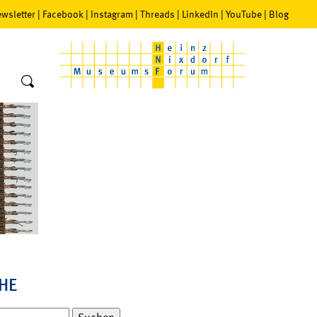
wsletter
|
Facebook
|
Instagram
|
Threads
|
LinkedIn
|
YouTube
|
Blog
HE