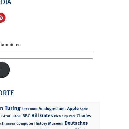
EDIA
 abonnieren
n
ORTE
n Turing
Apple
Analogrechner
Altair 8800
Apple
Bill Gates
BBC
Charles
Atari
T
Bletchley Park
BASIC
Deutsches
Computer History Museum
e Shannon