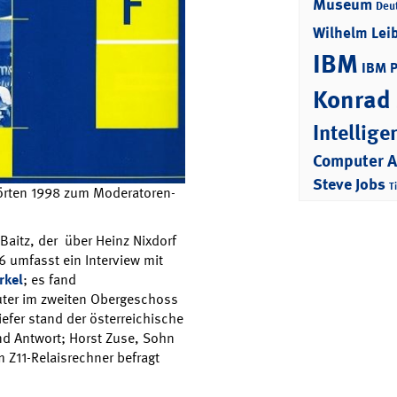
Museum
Deu
Wilhelm Lei
IBM
IBM 
Konrad
Intellige
Computer 
Steve Jobs
T
örten 1998 zum Moderatoren-
Baitz, der über Heinz Nixdorf
6 umfasst ein Interview mit
rkel
; es fand
ter im zweiten Obergeschoss
tiefer stand der österreichische
d Antwort; Horst Zuse, Sohn
Z11-Relaisrechner befragt