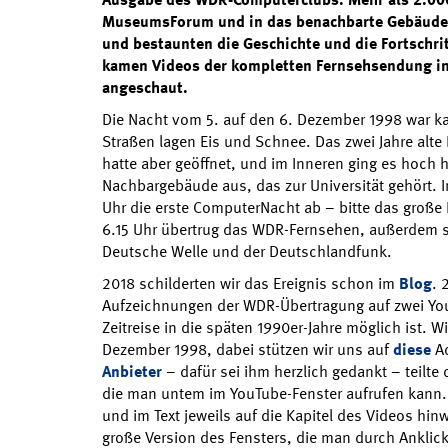
MuseumsForum und in das benachbarte Gebäude 
und bestaunten die Geschichte und die Fortschrit
kamen Videos der kompletten Fernsehsendung ins
angeschaut.
Die Nacht vom 5. auf den 6. Dezember 1998 war ka
Straßen lagen Eis und Schnee. Das zwei Jahre al
hatte aber geöffnet, und im Inneren ging es hoch h
Nachbargebäude aus, das zur Universität gehört. I
Uhr die erste ComputerNacht ab – bitte das große
6.15 Uhr übertrug das WDR-Fernsehen, außerdem s
Deutsche Welle und der Deutschlandfunk.
2018 schilderten wir das Ereignis schon im
Blog
. 
Aufzeichnungen der WDR-Übertragung auf zwei Yo
Zeitreise in die späten 1990er-Jahre möglich ist. W
Dezember 1998, dabei stützen wir uns auf
diese
Ad
Anbieter
– dafür sei ihm herzlich gedankt – teilte
die man untem im YouTube-Fenster aufrufen kann.
und im Text jeweils auf die Kapitel des Videos hin
große Version des Fensters, die man durch Anklic