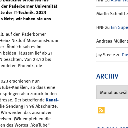
der Paderborner Universität
te der IT-Technik. 2023
Martin Schmitt
 Netz; wir haben sie uns
HNF
zu
Ein Supe
lt, auf den Paderborner
te Heinz Nixdorf MuseumsForum
Andreas Müller
er. Ähnlich sah es im
n beiden Häusern lief ab 21
Jay Steele
zu
Das
 N beachten. Von 23.30 bis
endeten Phoenix, die
ARCHIV
2023 erschienen nun
uTube-Kanälen, so dass eine
ir springen also zurück in den
resse. Der betreffende
Kanal-
 die Sendung in 96 Abschnitte,
 Wir werden das ausnutzen
weisen. (Wir empfehlen die
ken des Wortes „YouTube“