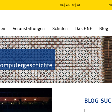
de
|
en
|
fr
|
nl
Ne
gen
Veranstaltungen
Schulen
Das HNF
Blog
Computergeschichte
BLOG-SUC
Suchen