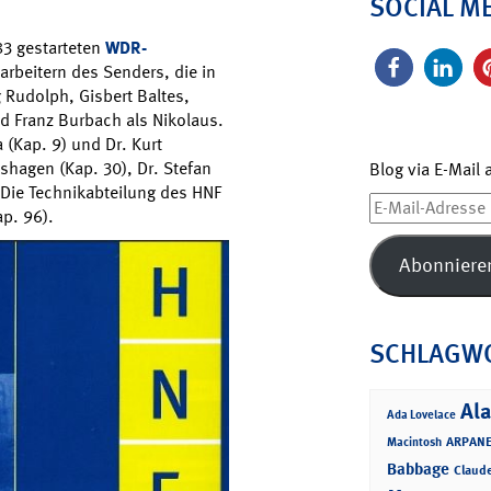
SOCIAL M
83 gestarteten
WDR-
arbeitern des Senders, die in
Rudolph, Gisbert Baltes,
d Franz Burbach als Nikolaus.
(Kap. 9) und Dr. Kurt
ashagen (Kap. 30), Dr. Stefan
Blog via E-Mail
. Die Technikabteilung des HNF
E-
ap. 96).
Mail-
Adresse
Abonniere
SCHLAGW
Ala
Ada Lovelace
ARPANE
Macintosh
Babbage
Claud