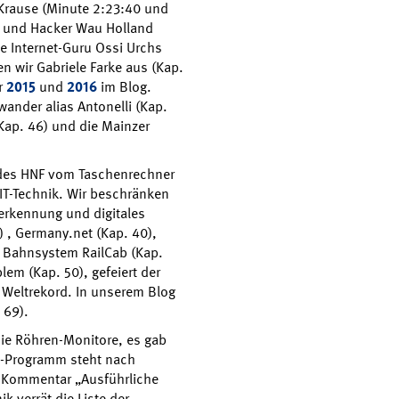
 Krause (Minute 2:23:40 und
) und Hacker Wau Holland
e Internet-Guru Ossi Urchs
n wir Gabriele Farke aus (Kap.
r
2015
und
2016
im Blog.
ander alias Antonelli (Kap.
Kap. 46) und die Mainzer
 des HNF vom Taschenrechner
T-Technik. Wir beschränken
herkennung und digitales
) , Germany.net (Kap. 40),
s Bahnsystem RailCab (Kap.
lem (Kap. 50), gefeiert der
r Weltrekord. In unserem Blog
 69).
die Röhren-Monitore, es gab
t-Programm steht nach
 Kommentar „Ausführliche
k verrät die Liste der