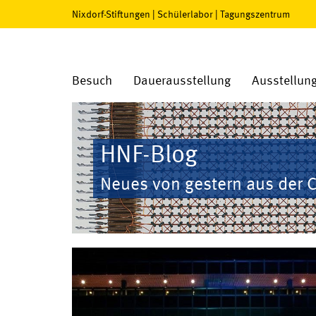
Nixdorf-Stiftungen
|
Schülerlabor
|
Tagungszentrum
Besuch
Dauerausstellung
Ausstellun
HNF-Blog
Neues von gestern aus der 