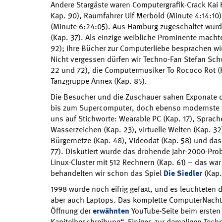
Andere Stargäste waren Computergrafik-Crack Kai
Kap. 90), Raumfahrer Ulf Merbold (Minute 4:14:10
(Minute 6:24:05). Aus Hamburg zugeschaltet wurd
(Kap. 37). Als einzige weibliche Prominente machte
92); ihre Bücher zur Computerliebe besprachen wi
Nicht vergessen dürfen wir Techno-Fan Stefan Schw
22 und 72), die Computermusiker To Rococo Rot (
Tanzgruppe Annex (Kap. 85).
Die Besucher und die Zuschauer sahen Exponate
bis zum Supercomputer, doch ebenso modernste I
uns auf Stichworte: Wearable PC (Kap. 17), Sprac
Wasserzeichen (Kap. 23), virtuelle Welten (Kap. 32
Bürgernetze (Kap. 48), Videodat (Kap. 58) und da
77). Diskutiert wurde das drohende Jahr-2000-Prob
Linux-Cluster mit 512 Rechnern (Kap. 61) – das wa
behandelten wir schon das Spiel
Die Siedler
(Kap.
1998 wurde noch eifrig gefaxt, und es leuchteten 
aber auch Laptops. Das komplette ComputerNach
Öffnung der
erwähnten
YouTube-Seite beim ersten
Kapitelbeschreibung“. Einiges zur damaligen Techni