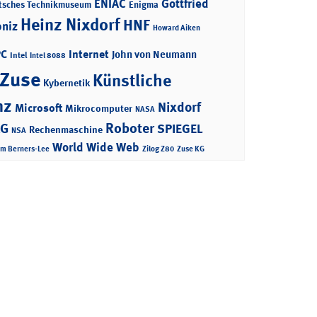
ENIAC
Gottfried
tsches Technikmuseum
Enigma
Heinz Nixdorf
HNF
bniz
Howard Aiken
PC
Internet
John von Neumann
Intel
Intel 8088
 Zuse
Künstliche
Kybernetik
nz
Nixdorf
Microsoft
Mikrocomputer
NASA
Roboter
AG
SPIEGEL
Rechenmaschine
NSA
World Wide Web
im Berners-Lee
Zilog Z80
Zuse KG