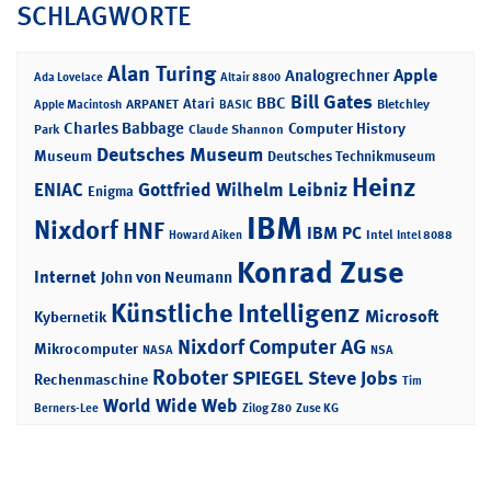
SCHLAGWORTE
Alan Turing
Apple
Analogrechner
Ada Lovelace
Altair 8800
Bill Gates
BBC
Atari
ARPANET
Bletchley
Apple Macintosh
BASIC
Charles Babbage
Computer History
Park
Claude Shannon
Deutsches Museum
Museum
Deutsches Technikmuseum
Heinz
ENIAC
Gottfried Wilhelm Leibniz
Enigma
IBM
Nixdorf
HNF
IBM PC
Intel
Howard Aiken
Intel 8088
Konrad Zuse
Internet
John von Neumann
Künstliche Intelligenz
Microsoft
Kybernetik
Nixdorf Computer AG
Mikrocomputer
NASA
NSA
Roboter
SPIEGEL
Steve Jobs
Rechenmaschine
Tim
World Wide Web
Berners-Lee
Zilog Z80
Zuse KG