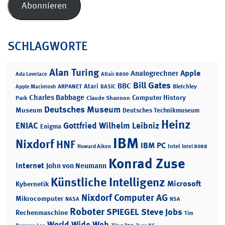
Abonnieren
SCHLAGWORTE
Alan Turing
Apple
Analogrechner
Ada Lovelace
Altair 8800
Bill Gates
BBC
Atari
ARPANET
Bletchley
Apple Macintosh
BASIC
Charles Babbage
Computer History
Park
Claude Shannon
Deutsches Museum
Museum
Deutsches Technikmuseum
Heinz
ENIAC
Gottfried Wilhelm Leibniz
Enigma
IBM
Nixdorf
HNF
IBM PC
Intel
Howard Aiken
Intel 8088
Konrad Zuse
Internet
John von Neumann
Künstliche Intelligenz
Microsoft
Kybernetik
Nixdorf Computer AG
Mikrocomputer
NASA
NSA
Roboter
SPIEGEL
Steve Jobs
Rechenmaschine
Tim
World Wide Web