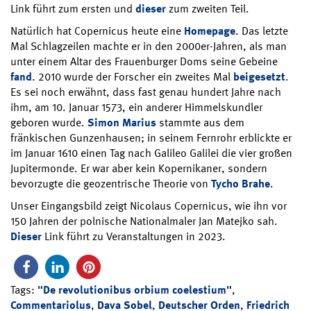
Link führt zum ersten und
dieser
zum zweiten Teil.
Natürlich hat Copernicus heute eine
Homepage
. Das letzte
Mal Schlagzeilen machte er in den 2000er-Jahren, als man
unter einem Altar des Frauenburger Doms seine Gebeine
fand
. 2010 wurde der Forscher ein zweites Mal
beigesetzt
.
Es sei noch erwähnt, dass fast genau hundert Jahre nach
ihm, am 10. Januar 1573, ein anderer Himmelskundler
geboren wurde.
Simon Marius
stammte aus dem
fränkischen Gunzenhausen; in seinem Fernrohr erblickte er
im Januar 1610 einen Tag nach Galileo Galilei die vier großen
Jupitermonde. Er war aber kein Kopernikaner, sondern
bevorzugte die geozentrische Theorie von
Tycho Brahe
.
Unser Eingangsbild zeigt Nicolaus Copernicus, wie ihn vor
150 Jahren der polnische Nationalmaler Jan Matejko sah.
Dieser
Link führt zu Veranstaltungen in 2023.
Tags:
"De revolutionibus orbium coelestium"
,
Commentariolus
,
Dava Sobel
,
Deutscher Orden
,
Friedrich