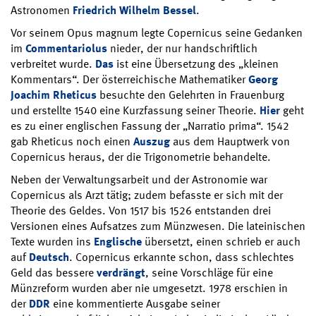
Astronomen
Friedrich Wilhelm Bessel
.
Vor seinem Opus magnum legte Copernicus seine Gedanken
im
Commentariolus
nieder, der nur handschriftlich
verbreitet wurde.
Das
ist eine Übersetzung des „kleinen
Kommentars“. Der österreichische Mathematiker
Georg
Joachim Rheticus
besuchte den Gelehrten in Frauenburg
und erstellte 1540 eine Kurzfassung seiner Theorie.
Hier
geht
es zu einer englischen Fassung der „Narratio prima“. 1542
gab Rheticus noch einen
Auszug
aus dem Hauptwerk von
Copernicus heraus, der die Trigonometrie behandelte.
Neben der Verwaltungsarbeit und der Astronomie war
Copernicus als Arzt tätig; zudem befasste er sich mit der
Theorie des Geldes. Von 1517 bis 1526 entstanden drei
Versionen eines Aufsatzes zum Münzwesen. Die lateinischen
Texte wurden ins
Englische
übersetzt, einen schrieb er auch
auf
Deutsch
. Copernicus erkannte schon, dass schlechtes
Geld das bessere
verdrängt
, seine Vorschläge für eine
Münzreform wurden aber nie umgesetzt. 1978 erschien in
der
DDR
eine kommentierte Ausgabe seiner