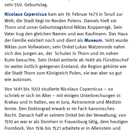
sein 550. Geburtstag.
Nicolaus Copernicus
kam am 19. Februar 1473 in Toruń zur
Welt; die Stadt liegt im Norden Polens. Damals hieß sie
Thorn und unser Geburtstagskind Niklas Koppernigk. Sein
Vater trug den gleichen Namen und war Kaufmann. Das Haus
der Familie existiert noch und dient als
Museum
. 1483 wurde
Niklas zum Vollwaisen; sein Onkel Lukas Watzenrode nahm
sich des Jungen an, der Schulen in Thorn und im nahen
Kulm besuchte. Sein Onkel amtierte ab 1489 als Fürstbischof
im weiter östlich gelegenen Ermland; die Region gehörte wie
die Stadt Thorn zum Königreich Polen, sie war aber so gut
wie autonom.
Von 1491 bis 1503 studierte Nicolaus Copernicus – so
schrieb er sich im Alter – mit einigen Unterbrechungen in
Krakau und in Italien, wo er Jura, Astronomie und Medizin
lernte. Den Doktorgrad erwarb er im Fach kanonisches
Recht. Danach half er seinem Onkel bei der Verwaltung, von
1510 an war er als Domherr in Frauenburg tätig, dem heutigen
Frombork. Von 1516 bis 1521 arbeitete er in Allenstein und