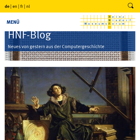
de
|
en
|
fr
|
nl
MENÜ
HNF-Blog
Neues von gestern aus der Computergeschichte