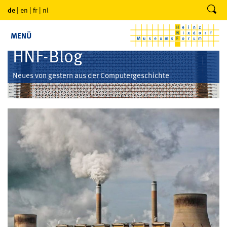
de
|
en
|
fr
|
nl
MENÜ
HNF-Blog
Neues von gestern aus der Computergeschichte