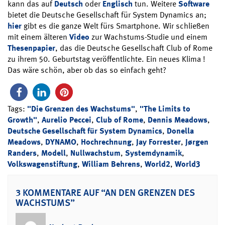
kann das auf
Deutsch
oder
Englisch
tun. Weitere
Software
bietet die Deutsche Gesellschaft für System Dynamics an;
hier
gibt es die ganze Welt fürs Smartphone. Wir schließen
mit einem älteren
Video
zur Wachstums-Studie und einem
Thesenpapier
, das die Deutsche Gesellschaft Club of Rome
zu ihrem 50. Geburtstag veröffentlichte. Ein neues Klima !
Das wäre schön, aber ob das so einfach geht?
Tags:
"Die Grenzen des Wachstums"
,
"The Limits to
Growth"
,
Aurelio Peccei
,
Club of Rome
,
Dennis Meadows
,
Deutsche Gesellschaft für System Dynamics
,
Donella
Meadows
,
DYNAMO
,
Hochrechnung
,
Jay Forrester
,
Jørgen
Randers
,
Modell
,
Nullwachstum
,
Systemdynamik
,
Volkswagenstiftung
,
William Behrens
,
World2
,
World3
3 KOMMENTARE AUF “AN DEN GRENZEN DES
WACHSTUMS”