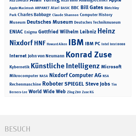
Ada Lovelace
Altair 8800
Bill Gates
BBC
Atari
ARPANET
Bletchley
Apple Macintosh
BASIC
Charles Babbage
Computer History
Park
Claude Shannon
Deutsches Museum
Museum
Deutsches Technikmuseum
Heinz
ENIAC
Gottfried Wilhelm Leibniz
Enigma
IBM
Nixdorf
HNF
IBM PC
Intel
Howard Aiken
Intel 8088
Konrad Zuse
Internet
John von Neumann
Künstliche Intelligenz
Microsoft
Kybernetik
Nixdorf Computer AG
Mikrocomputer
NASA
NSA
Roboter
SPIEGEL
Steve Jobs
Rechenmaschine
Tim
World Wide Web
Berners-Lee
Zilog Z80
Zuse KG
BESUCH