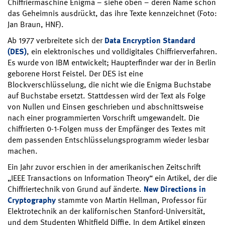
Chiffriermaschine Enigma – siehe oben – deren Name schon
das Geheimnis ausdrückt, das ihre Texte kennzeichnet (Foto:
Jan Braun, HNF).
Ab 1977 verbreitete sich der
Data Encryption Standard
(DES)
, ein elektronisches und volldigitales Chiffrierverfahren.
Es wurde von IBM entwickelt; Haupterfinder war der in Berlin
geborene Horst Feistel. Der DES ist eine
Blockverschlüsselung, die nicht wie die Enigma Buchstabe
auf Buchstabe ersetzt. Stattdessen wird der Text als Folge
von Nullen und Einsen geschrieben und abschnittsweise
nach einer programmierten Vorschrift umgewandelt. Die
chiffrierten 0-1-Folgen muss der Empfänger des Textes mit
dem passenden Entschlüsselungsprogramm wieder lesbar
machen.
Ein Jahr zuvor erschien in der amerikanischen Zeitschrift
„IEEE Transactions on Information Theory“ ein Artikel, der die
Chiffriertechnik von Grund auf änderte.
New Directions in
Cryptography
stammte von Martin Hellman, Professor für
Elektrotechnik an der kalifornischen Stanford-Universität,
und dem Studenten Whitfield Diffie. In dem Artikel gingen