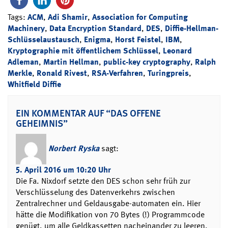
Tags:
ACM
,
Adi Shamir
,
Association for Computing
Machinery
,
Data Encryption Standard
,
DES
,
Diffie-Hellman-
Schlüsselaustausch
,
Enigma
,
Horst Feistel
,
IBM
,
Kryptographie mit öffentlichem Schlüssel
,
Leonard
Adleman
,
Martin Hellman
,
public-key cryptography
,
Ralph
Merkle
,
Ronald Rivest
,
RSA-Verfahren
,
Turingpreis
,
Whitfield Diffie
EIN KOMMENTAR AUF “DAS OFFENE
GEHEIMNIS”
Norbert Ryska
sagt:
5. April 2016 um 10:20 Uhr
Die Fa. Nixdorf setzte den DES schon sehr früh zur
Verschlüsselung des Datenverkehrs zwischen
Zentralrechner und Geldausgabe-automaten ein. Hier
hätte die Modifikation von 70 Bytes (!) Programmcode
genügt, um alle Geldkassetten nacheinander zu leeren.