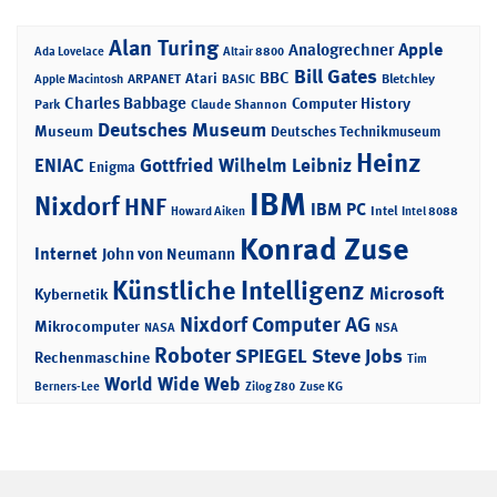
Alan Turing
Apple
Analogrechner
Ada Lovelace
Altair 8800
Bill Gates
BBC
Atari
ARPANET
Bletchley
Apple Macintosh
BASIC
Charles Babbage
Computer History
Park
Claude Shannon
Deutsches Museum
Museum
Deutsches Technikmuseum
Heinz
ENIAC
Gottfried Wilhelm Leibniz
Enigma
IBM
Nixdorf
HNF
IBM PC
Intel
Howard Aiken
Intel 8088
Konrad Zuse
Internet
John von Neumann
Künstliche Intelligenz
Microsoft
Kybernetik
Nixdorf Computer AG
Mikrocomputer
NASA
NSA
Roboter
SPIEGEL
Steve Jobs
Rechenmaschine
Tim
World Wide Web
Berners-Lee
Zilog Z80
Zuse KG