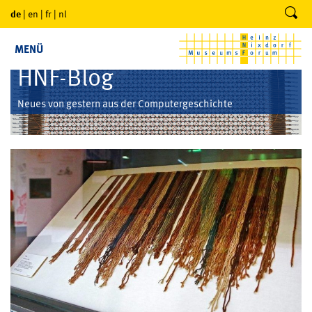
de
|
en
|
fr
|
nl
MENÜ
HNF-Blog
Neues von gestern aus der Computergeschichte