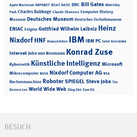
Bill Gates
BBC
Atari
ARPANET
Bletchley
Apple Macintosh
BASIC
Charles Babbage
Computer History
Park
Claude Shannon
Deutsches Museum
Museum
Deutsches Technikmuseum
Heinz
ENIAC
Gottfried Wilhelm Leibniz
Enigma
IBM
Nixdorf
HNF
IBM PC
Intel
Howard Aiken
Intel 8088
Konrad Zuse
Internet
John von Neumann
Künstliche Intelligenz
Microsoft
Kybernetik
Nixdorf Computer AG
Mikrocomputer
NASA
NSA
Roboter
SPIEGEL
Steve Jobs
Rechenmaschine
Tim
World Wide Web
Berners-Lee
Zilog Z80
Zuse KG
BESUCH