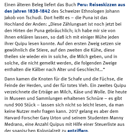
Einen älteren Beleg liefert das Buch
Peru: Reiseskizzen aus
den Jahren 1838-1842
des Schweizer Ethnologen Johann
Jakob von Tschudi. Dort heißt es – die Puna ist das
Hochland der Anden: „Diese Zählungsart ist noch jetzt bei
den Hirten der Puna gebräuchlich; ich habe mir sie von
ihnen erklären lassen, so daß ich mit einiger Mühe jeden
ihrer Quipu lesen konnte. Auf den ersten Zweig setzen sie
gewöhnlich die Stiere, auf den zweiten die Kühe, diese
theilen sie wieder ein in solche, die Milch geben, und in
solche, die nicht gemelkt werden, die folgenden Zweige
enthalten die Kälber nach Alter und Geschlecht…“
Dann kamen die Knoten für die Schafe und die Füchse, die
Feinde der Herden, und der für totes Vieh. Ein zweites Quipu
verzeichnete die Erträge an Milch, Käse und Wolle. Die heute
in Museen und Sammlungen erhaltenen Schnüre – es gibt
rund 900 Stück – lassen sich nicht so leicht lesen, da man
keine Nutzer mehr fragen kann. 2017 gelang es aber dem
Harvard-Forscher Gary Urton und seinem Studenten Manny
Medrano, eine Anzahl Quipus mit Hilfe einer Steuerliste aus
der spanischen Kolonialzeit zu
entziffern
.