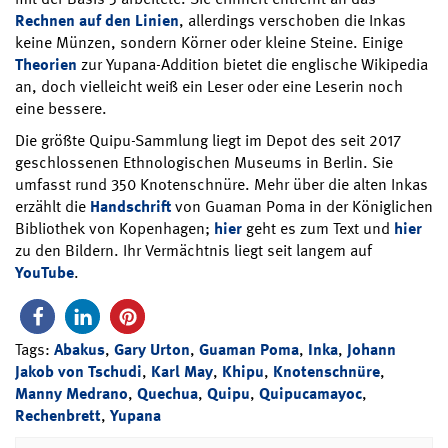
Rechnen auf den Linien
, allerdings verschoben die Inkas
keine Münzen, sondern Körner oder kleine Steine. Einige
Theorien
zur Yupana-Addition bietet die englische Wikipedia
an, doch vielleicht weiß ein Leser oder eine Leserin noch
eine bessere.
Die größte Quipu-Sammlung liegt im Depot des seit 2017
geschlossenen Ethnologischen Museums in Berlin. Sie
umfasst rund 350 Knotenschnüre. Mehr über die alten Inkas
erzählt die
Handschrift
von Guaman Poma in der Königlichen
Bibliothek von Kopenhagen;
hier
geht es zum Text und
hier
zu den Bildern. Ihr Vermächtnis liegt seit langem auf
YouTube
.
Tags:
Abakus
,
Gary Urton
,
Guaman Poma
,
Inka
,
Johann
Jakob von Tschudi
,
Karl May
,
Khipu
,
Knotenschnüre
,
Manny Medrano
,
Quechua
,
Quipu
,
Quipucamayoc
,
Rechenbrett
,
Yupana