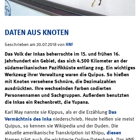
DATEN AUS KNOTEN
HNF
Geschrieben am 20.07.2018 von
Das Volk der Inkas beherrschte im 15. und frühen 16.
Jahrhundert ein Gebiet, das sich 4.500 Kilometer an der
südamerikanischen Pazifikküste entlang zog. Ein wichtiges
Werkzeug ihrer Verwaltung waren die Quipus. So hießen
mit Knoten versehene Schnüre, die Dezimalzahlen
ausdrückten. Ihre wechselnden Farben codierten
Personennamen und Sachgruppen. Außerdem benutzten
die Inkas ein Rechenbrett, die Yupana.
Karl May nannte sie Kippus, als er die Erzählung
Das
Vermächtnis des Inka
niederschrieb. Heute heißen sie meist
Quipus, so kennen sie Wikipedia und der Duden. Die
aktuelle amerikanische Transkription ist Khipu,
diesen
Namen trägt auch die wichtigste Online-Datenbank. Das HNF