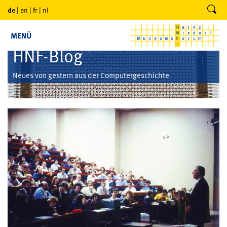
de
|
en
|
fr
|
nl
MENÜ
HNF-Blog
Neues von gestern aus der Computergeschichte