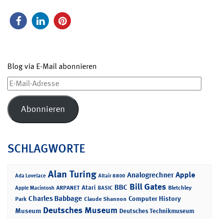
Blog via E-Mail abonnieren
E-
Mail-
Adresse
Abonnieren
SCHLAGWORTE
Alan Turing
Apple
Analogrechner
Ada Lovelace
Altair 8800
Bill Gates
BBC
Atari
ARPANET
Bletchley
Apple Macintosh
BASIC
Charles Babbage
Computer History
Park
Claude Shannon
Deutsches Museum
Museum
Deutsches Technikmuseum