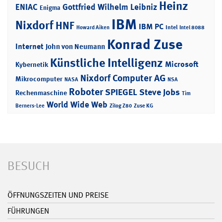
Heinz
ENIAC
Gottfried Wilhelm Leibniz
Enigma
IBM
Nixdorf
HNF
IBM PC
Intel
Howard Aiken
Intel 8088
Konrad Zuse
Internet
John von Neumann
Künstliche Intelligenz
Microsoft
Kybernetik
Nixdorf Computer AG
Mikrocomputer
NASA
NSA
Roboter
SPIEGEL
Steve Jobs
Rechenmaschine
Tim
World Wide Web
Berners-Lee
Zilog Z80
Zuse KG
BESUCH
ÖFFNUNGSZEITEN UND PREISE
FÜHRUNGEN