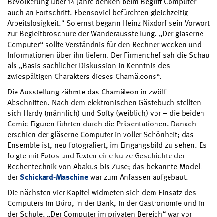
Bevölkerung über 14 Jahre denken beim Begriff Computer
auch an Fortschritt. Ebensoviel befürchten gleichzeitig
Arbeitslosigkeit.“ So ernst begann Heinz Nixdorf sein Vorwort
zur Begleitbroschüre der Wanderausstellung. „Der gläserne
Computer“ sollte Verständnis für den Rechner wecken und
Informationen über ihn liefern. Der Firmenchef sah die Schau
als „Basis sachlicher Diskussion in Kenntnis des
zwiespältigen Charakters dieses Chamäleons“.
Die Ausstellung zähmte das Chamäleon in zwölf
Abschnitten. Nach dem elektronischen Gästebuch stellten
sich Hardy (männlich) und Softy (weiblich) vor – die beiden
Comic-Figuren führten durch die Präsentationen. Danach
erschien der gläserne Computer in voller Schönheit; das
Ensemble ist, neu fotografiert, im Eingangsbild zu sehen. Es
folgte mit Fotos und Texten eine kurze Geschichte der
Rechentechnik von Abakus bis Zuse; das bekannte Modell
der
Schickard-Maschine
war zum Anfassen aufgebaut.
Die nächsten vier Kapitel widmeten sich dem Einsatz des
Computers im Büro, in der Bank, in der Gastronomie und in
der Schule. „Der Computer im privaten Bereich“ war vor