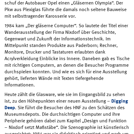
schuf der Autobauer Opel einen „Gläsernen Olympia“. Der
Pkw aus Plexiglas führte die damals noch seltene Bauweise
mit selbsttragender Karosserie vor.
1984 kam „Der gläserne Computer“. So lautete der Titel einer
Wanderausstellung der Firma Nixdorf über Geschichte,
Gegenwart und Zukunft der Informationstechnik. Im
Mittelpunkt standen Produkte aus Paderborn; Rechner,
Monitore, Drucker und Tastaturen erlaubten dank
Acrylverkleidung Einblicke ins Innere. Daneben gab es Tische
mit richtigen Computern, an denen die Besucher Programme
durchspielen konnten. Und wie es sich für eine Ausstellung
gehört, lieferten Wände mit Texten tiefergehende
Informationen.
Heute zählt die Glasware, wie sie im Eingangsbild zu sehen
ist, zu den Höhepunkten einer neuen Ausstellung –
Digging
Deep
. Sie führt die Besucher des HNF zu den Schätzen des
Museumsdepots. Die durchsichtigen Computer und ihre
Peripherie gehören dabei zum Kapitel „Design und Funktion
– Nixdorf setzt Maßstäbe“. Die Szenographie ist künstlerisch
ausgerichtet; 1984 war sie didaktisch orientiert und warb um