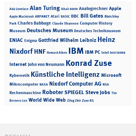
Alan Turing
Apple
Analogrechner
Ada Lovelace
Altair 8800
Bill Gates
BBC
Atari
ARPANET
Bletchley
Apple Macintosh
BASIC
Charles Babbage
Computer History
Park
Claude Shannon
Deutsches Museum
Museum
Deutsches Technikmuseum
Heinz
ENIAC
Gottfried Wilhelm Leibniz
Enigma
IBM
Nixdorf
HNF
IBM PC
Intel
Howard Aiken
Intel 8088
Konrad Zuse
Internet
John von Neumann
Künstliche Intelligenz
Microsoft
Kybernetik
Nixdorf Computer AG
Mikrocomputer
NASA
NSA
Roboter
SPIEGEL
Steve Jobs
Rechenmaschine
Tim
World Wide Web
Berners-Lee
Zilog Z80
Zuse KG