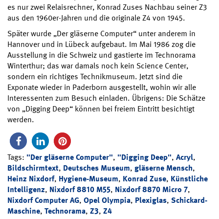
es nur zwei Relaisrechner, Konrad Zuses Nachbau seiner Z3
aus den 1960er-Jahren und die originale Z4 von 1945.
Später wurde „Der gläserne Computer“ unter anderem in
Hannover und in Lübeck aufgebaut. Im Mai 1986 zog die
Ausstellung in die Schweiz und gastierte im Technorama
Winterthur; das war damals noch kein Science Center,
sondern ein richtiges Technikmuseum. Jetzt sind die
Exponate wieder in Paderborn ausgestellt, wohin wir alle
Interessenten zum Besuch einladen. Übrigens: Die Schätze
von „Digging Deep“ können bei freiem Eintritt besichtigt
werden.
Tags:
"Der gläserne Computer"
,
"Digging Deep"
,
Acryl
,
Bildschirmtext
,
Deutsches Museum
,
gläserne Mensch
,
Heinz Nixdorf
,
Hygiene-Museum
,
Konrad Zuse
,
Künstliche
Intelligenz
,
Nixdorf 8810 M55
,
Nixdorf 8870 Micro 7
,
Nixdorf Computer AG
,
Opel Olympia
,
Plexiglas
,
Schickard-
Maschine
,
Technorama
,
Z3
,
Z4