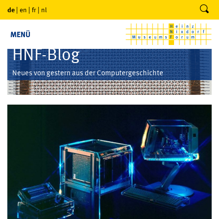
de
|
en
|
fr
|
nl
MENÜ
HNF-Blog
Neues von gestern aus der Computergeschichte