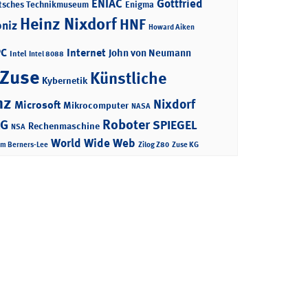
ENIAC
Gottfried
tsches Technikmuseum
Enigma
Heinz Nixdorf
HNF
bniz
Howard Aiken
PC
Internet
John von Neumann
Intel
Intel 8088
 Zuse
Künstliche
Kybernetik
nz
Nixdorf
Microsoft
Mikrocomputer
NASA
Roboter
AG
SPIEGEL
Rechenmaschine
NSA
World Wide Web
im Berners-Lee
Zilog Z80
Zuse KG