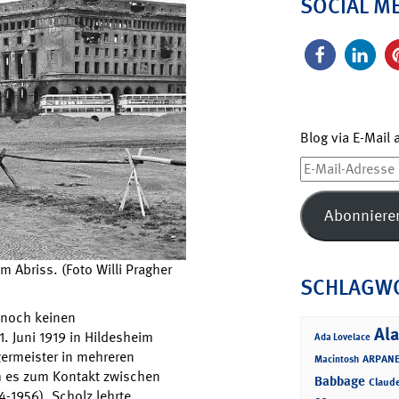
SOCIAL M
Blog via E-Mail
E-
Mail-
Adresse
Abonniere
 Abriss. (Foto Willi Pragher
SCHLAGW
 noch keinen
Ala
. Juni 1919 in Hildesheim
Ada Lovelace
germeister in mehreren
ARPANE
Macintosh
m es zum Kontakt zwischen
Babbage
Claud
-1956). Scholz lehrte