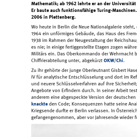
Mathematik; ab 1962 lehrte er
an der Universitä
Er baute auch funktionsfähige Turing-Maschinen.
2006 in Plettenberg.
Wo heute in Berlin die Neue Nationalgalerie steht,
1964 ein unförmiges Gebäude, das Haus des Frem
1938 im Rahmen der Neugestaltung der Reichshaup
es nie; in einige fertiggestellte Etagen zogen wäh
Militärs ein. Das Oberkommando der Wehrmacht b
Chiffrierabteilung unter, abgekürzt
OKW/Chi
.
Zu ihr gehörte der junge Oberleutnant Gisbert Hase
IV für analytische Entschlüsselung und dort im Refe
und neuere Schlüsselverfahren auf ihre Sicherhei
Angebote von Erfindern durch. In seiner Arbeit tes
anderem eine abgespeckte Version der deutschen 
knackte
den Code; Konsequenzen hatte seine Analy
Kriegsende durfte er Berlin verlassen. In Österrei
gefangengenommen, aber vor Jahresende wieder fr