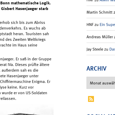
t Bonn
mathematische Logik.
 Gisbert Hasenjaeger starb
Martin Schmitt
 erhob sich bis zum Abriss
HNF
zu
Ein Supe
denverkehrs. Es wuchs ab
tstadt heran. Touristen sah
Andreas Müller
rend des Zweiten Weltkriegs
rachte im Haus seine
Jay Steele
zu
Das
njaeger. Er saß in der Gruppe
rat IVa. Dieses prüfte ältere
ARCHIV
t; außerdem sah es die
tete Hasenjaeger unter
Chiffriermaschine Enigma. Er
se keine. Kurz vor
ch wurde er von US-Soldaten
eilassen.