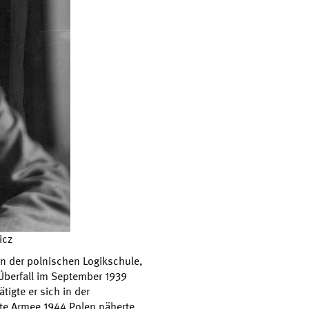
icz
rn der polnischen Logikschule,
 Überfall im September 1939
tigte er sich in der
ote Armee 1944 Polen näherte,