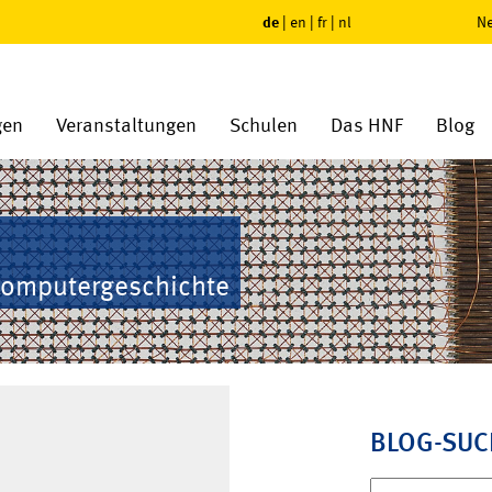
de
|
en
|
fr
|
nl
Ne
gen
Veranstaltungen
Schulen
Das HNF
Blog
Computergeschichte
BLOG-SUC
Suchen