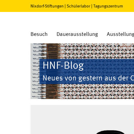
Nixdorf-Stiftungen
|
Schülerlabor
|
Tagungszentrum
Besuch
Dauerausstellung
Ausstellun
HNF-Blog
Neues von gestern aus der 