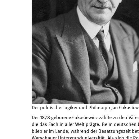
Der polnische Logiker und Philosoph Jan Łukasiew
Der 1878 geborene Łukasiewicz zählte zu den Väte
die das Fach in aller Welt prägte. Beim deutschen
blieb er im Lande; während der Besatzungszeit betä
Warschauer Untergrunduniversität. Als sich die R