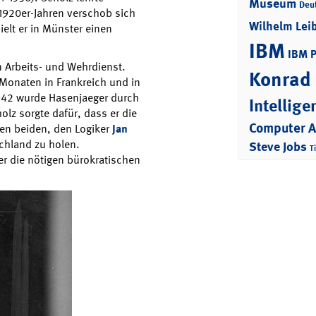
Museum
Deu
 1920er-Jahren verschob sich
Wilhelm Lei
elt er in Münster einen
IBM
IBM 
n Arbeits- und Wehrdienst.
Konrad
 Monaten in Frankreich und in
1942 wurde Hasenjaeger durch
Intellige
lz sorgte dafür, dass er die
Computer 
den beiden, den Logiker
Jan
chland zu holen.
Steve Jobs
T
er die nötigen bürokratischen