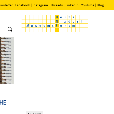
wsletter
|
Facebook
|
Instagram
|
Threads
|
LinkedIn
|
YouTube
|
Blog
HE