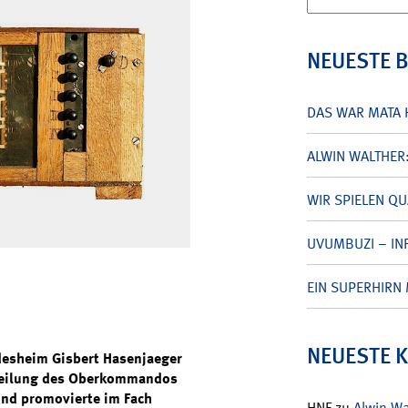
nach:
NEUESTE 
DAS WAR MATA 
ALWIN WALTHER
WIR SPIELEN Q
UVUMBUZI – INF
EIN SUPERHIRN 
NEUESTE 
ldesheim Gisbert Hasenjaeger
abteilung des Oberkommandos
und promovierte im Fach
HNF
zu
Alwin W