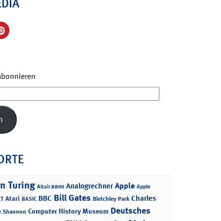
EDIA
 abonnieren
n
ORTE
n Turing
Apple
Analogrechner
Altair 8800
Apple
Bill Gates
BBC
Charles
Atari
T
Bletchley Park
BASIC
Deutsches
Computer History Museum
e Shannon