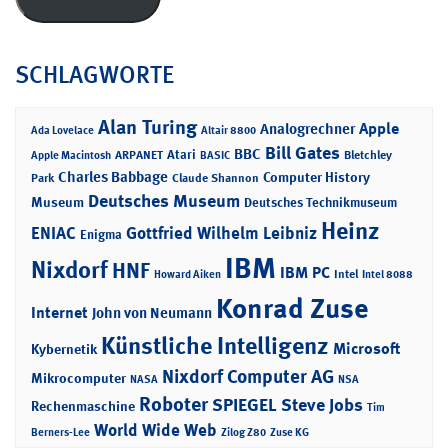
SCHLAGWORTE
Alan Turing
Apple
Analogrechner
Ada Lovelace
Altair 8800
Bill Gates
BBC
Atari
ARPANET
Bletchley
Apple Macintosh
BASIC
Charles Babbage
Computer History
Park
Claude Shannon
Deutsches Museum
Museum
Deutsches Technikmuseum
Heinz
ENIAC
Gottfried Wilhelm Leibniz
Enigma
IBM
Nixdorf
HNF
IBM PC
Intel
Howard Aiken
Intel 8088
Konrad Zuse
Internet
John von Neumann
Künstliche Intelligenz
Microsoft
Kybernetik
Nixdorf Computer AG
Mikrocomputer
NASA
NSA
Roboter
SPIEGEL
Steve Jobs
Rechenmaschine
Tim
World Wide Web
Berners-Lee
Zilog Z80
Zuse KG