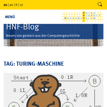
de
|
en
|
fr
|
nl
MENÜ
HNF-Blog
Neues von gestern aus der Computergeschichte
TAG: TURING-MASCHINE