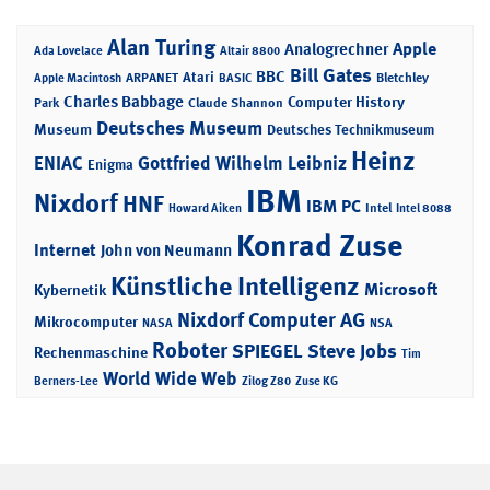
Alan Turing
Apple
Analogrechner
Ada Lovelace
Altair 8800
Bill Gates
BBC
Atari
ARPANET
Bletchley
Apple Macintosh
BASIC
Charles Babbage
Computer History
Park
Claude Shannon
Deutsches Museum
Museum
Deutsches Technikmuseum
Heinz
ENIAC
Gottfried Wilhelm Leibniz
Enigma
IBM
Nixdorf
HNF
IBM PC
Intel
Howard Aiken
Intel 8088
Konrad Zuse
Internet
John von Neumann
Künstliche Intelligenz
Microsoft
Kybernetik
Nixdorf Computer AG
Mikrocomputer
NASA
NSA
Roboter
SPIEGEL
Steve Jobs
Rechenmaschine
Tim
World Wide Web
Berners-Lee
Zilog Z80
Zuse KG