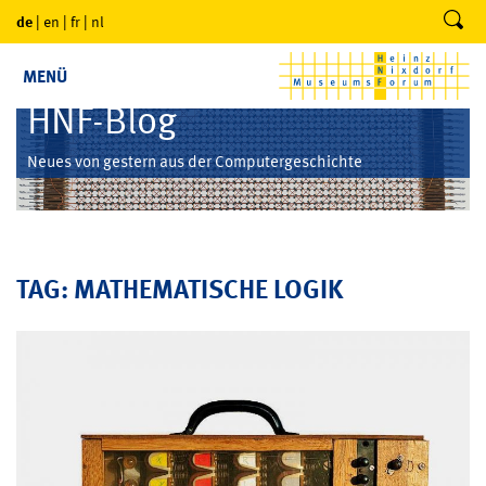
de
|
en
|
fr
|
nl
MENÜ
HNF-Blog
Neues von gestern aus der Computergeschichte
TAG: MATHEMATISCHE LOGIK