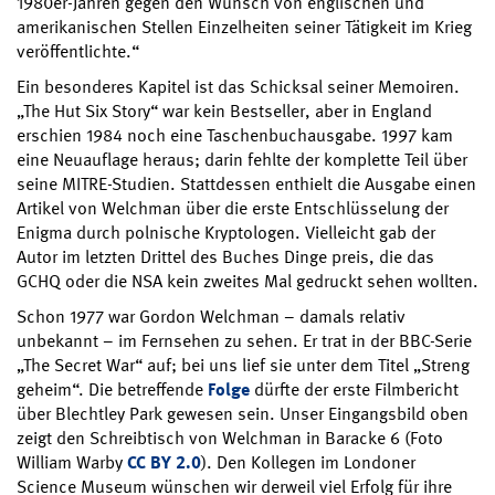
1980er-Jahren gegen den Wunsch von englischen und
amerikanischen Stellen Einzelheiten seiner Tätigkeit im Krieg
veröffentlichte.“
Ein besonderes Kapitel ist das Schicksal seiner Memoiren.
„The Hut Six Story“ war kein Bestseller, aber in England
erschien 1984 noch eine Taschenbuchausgabe. 1997 kam
eine Neuauflage heraus; darin fehlte der komplette Teil über
seine MITRE-Studien. Stattdessen enthielt die Ausgabe einen
Artikel von Welchman über die erste Entschlüsselung der
Enigma durch polnische Kryptologen. Vielleicht gab der
Autor im letzten Drittel des Buches Dinge preis, die das
GCHQ oder die NSA kein zweites Mal gedruckt sehen wollten.
Schon 1977 war Gordon Welchman – damals relativ
unbekannt – im Fernsehen zu sehen. Er trat in der BBC-Serie
„The Secret War“ auf; bei uns lief sie unter dem Titel „Streng
geheim“. Die betreffende
Folge
dürfte der erste Filmbericht
über Blechtley Park gewesen sein. Unser Eingangsbild oben
zeigt den Schreibtisch von Welchman in Baracke 6 (Foto
William Warby
CC BY 2.0
). Den Kollegen im Londoner
Science Museum wünschen wir derweil viel Erfolg für ihre