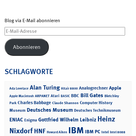
Blog via E-Mail abonnieren
E-
Mail-
Adresse
Abonnieren
SCHLAGWORTE
Alan Turing
Apple
Analogrechner
Ada Lovelace
Altair 8800
Bill Gates
BBC
Atari
ARPANET
Bletchley
Apple Macintosh
BASIC
Charles Babbage
Computer History
Park
Claude Shannon
Deutsches Museum
Museum
Deutsches Technikmuseum
Heinz
ENIAC
Gottfried Wilhelm Leibniz
Enigma
IBM
Nixdorf
HNF
IBM PC
Intel
Howard Aiken
Intel 8088