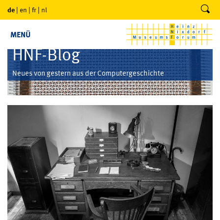
de
|
en
|
fr
|
nl
MENÜ
HNF-Blog
Neues von gestern aus der Computergeschichte