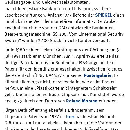
Geldausgabe- und Geldwechselautomaten,
maschinenlesbare Banknoten und fälschungssichere
Laserbeschriftungen. Anfang 1977 lieferte der
SPIEGEL
einen
Einblick in die Welt der monetären Informatik. Der Artikel
erwähnte auch die von der GAO entwickelte Banknoten-
Bearbeitungsmaschine ISS 300. Vom „International Security
System“ wurden 2.100 Stück in viele Länder verkauft.
Ende 1980 schied Helmut Gröttrup aus der GAO aus; am 5.
Juli 1981 starb er in München. Am 1. April 1982 erteilte das
dortige Patentamt das im September 1969 angemeldete
Patent für den Identifizierungsschalter. Inzwischen feiert es
die Patentschrift Nr. 1.945.777 in seiner
Postergalerie
. Es
stimmt allerdings nicht, dass es darin, wie es im Poster
heißt, um eine „Plastikkarte mit integriertem Schaltkreis“
geht. Die uns allen vertraute Chipkarte aus Kunststoff wurde
erst 1975 durch den Franzosen
Roland Moreno
erfunden.
Jürgen Dethloff errang ebenfalls Erfinderruhm, sein
Chipkarten-Patent von 1977 ist
hier
nachlesbar. Helmut
Gröttrup – und nur er allein – kam aber auf die Vorform der
Chipkarte in der bereits geschilderten Schlüsselform. Das