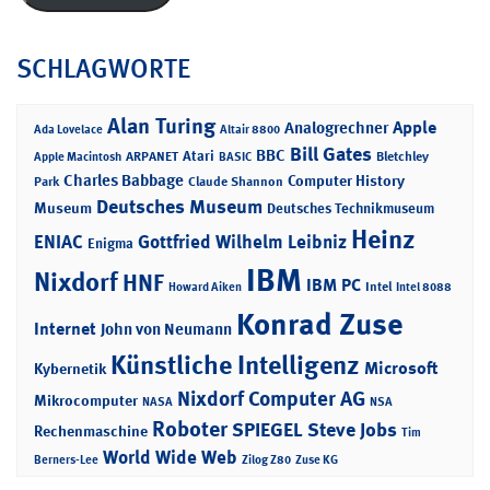
SCHLAGWORTE
Alan Turing
Apple
Analogrechner
Ada Lovelace
Altair 8800
Bill Gates
BBC
Atari
ARPANET
Bletchley
Apple Macintosh
BASIC
Charles Babbage
Computer History
Park
Claude Shannon
Deutsches Museum
Museum
Deutsches Technikmuseum
Heinz
ENIAC
Gottfried Wilhelm Leibniz
Enigma
IBM
Nixdorf
HNF
IBM PC
Intel
Howard Aiken
Intel 8088
Konrad Zuse
Internet
John von Neumann
Künstliche Intelligenz
Microsoft
Kybernetik
Nixdorf Computer AG
Mikrocomputer
NASA
NSA
Roboter
SPIEGEL
Steve Jobs
Rechenmaschine
Tim
World Wide Web
Berners-Lee
Zilog Z80
Zuse KG