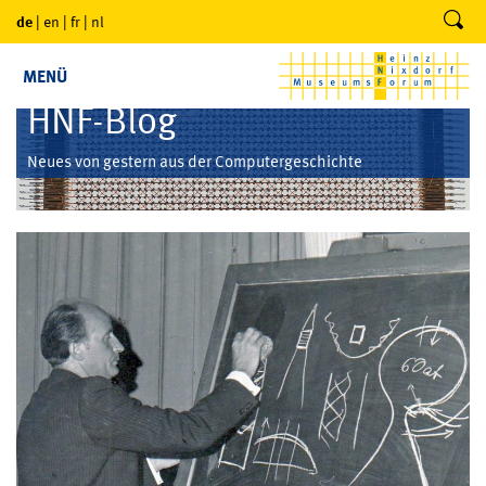
de
|
en
|
fr
|
nl
MENÜ
HNF-Blog
Neues von gestern aus der Computergeschichte