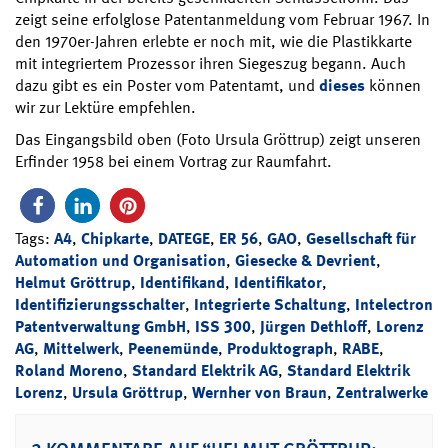
zeigt seine erfolglose Patentanmeldung vom Februar 1967. In
den 1970er-Jahren erlebte er noch mit, wie die Plastikkarte
mit integriertem Prozessor ihren Siegeszug begann. Auch
dazu gibt es ein Poster vom Patentamt, und
dieses
können
wir zur Lektüre empfehlen.
Das Eingangsbild oben (Foto Ursula Gröttrup) zeigt unseren
Erfinder 1958 bei einem Vortrag zur Raumfahrt.
Tags:
A4
,
Chipkarte
,
DATEGE
,
ER 56
,
GAO
,
Gesellschaft für
Automation und Organisation
,
Giesecke & Devrient
,
Helmut Gröttrup
,
Identifikand
,
Identifikator
,
Identifizierungsschalter
,
Integrierte Schaltung
,
Intelectron
Patentverwaltung GmbH
,
ISS 300
,
Jürgen Dethloff
,
Lorenz
AG
,
Mittelwerk
,
Peenemünde
,
Produktograph
,
RABE
,
Roland Moreno
,
Standard Elektrik AG
,
Standard Elektrik
Lorenz
,
Ursula Gröttrup
,
Wernher von Braun
,
Zentralwerke