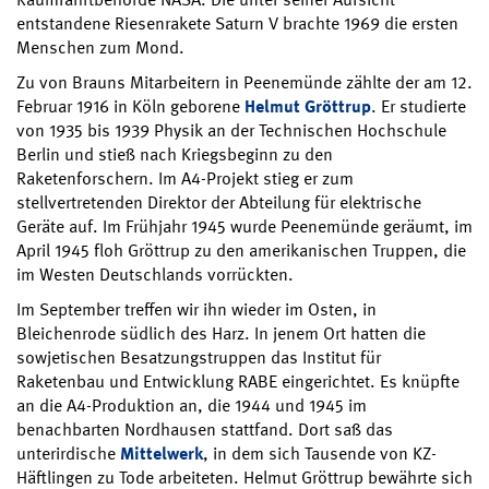
entstandene Riesenrakete Saturn V brachte 1969 die ersten
Menschen zum Mond.
Zu von Brauns Mitarbeitern in Peenemünde zählte der am 12.
Februar 1916 in Köln geborene
Helmut Gröttrup
. Er studierte
von 1935 bis 1939 Physik an der Technischen Hochschule
Berlin und stieß nach Kriegsbeginn zu den
Raketenforschern. Im A4-Projekt stieg er zum
stellvertretenden Direktor der Abteilung für elektrische
Geräte auf. Im Frühjahr 1945 wurde Peenemünde geräumt, im
April 1945 floh Gröttrup zu den amerikanischen Truppen, die
im Westen Deutschlands vorrückten.
Im September treffen wir ihn wieder im Osten, in
Bleichenrode südlich des Harz. In jenem Ort hatten die
sowjetischen Besatzungstruppen das Institut für
Raketenbau und Entwicklung RABE eingerichtet. Es knüpfte
an die A4-Produktion an, die 1944 und 1945 im
benachbarten Nordhausen stattfand. Dort saß das
unterirdische
Mittelwerk
, in dem sich Tausende von KZ-
Häftlingen zu Tode arbeiteten. Helmut Gröttrup bewährte sich