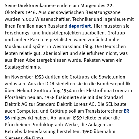
Seine Direktorenkarriere endete am Morgen des 22.
Oktobers 1946. Aus der sowjetischen Besatzungszone
wurden 5.000 Wissenschaftler, Techniker und Ingenieure mit
ihren Familien nach Russland
deportiert
. Hier mussten sie
Forschungs- und Industrieprojekten zuarbeiten. Gröttrup
und andere Raketenspezialisten waren zunächst nahe
Moskau und später in Westrussland tätig. Die Deutschen
lebten relativ gut, aber isoliert und sie erfuhren nicht, was
aus ihren Arbeitsergebnissen wurde. Raketen waren ein
Staatsgeheimnis.
Im November 1953 durften die Gröttrups die Sowjetunion
verlassen. Aus der DDR siedelten sie in die Bundesrepublik
über. Helmut Gröttrup fing 1954 in der Elektrofirma Lorenz in
Pforzheim neu an. 1958 fusionierte sie mit der Standard
Elektrik AG zur Standard Elektrik Lorenz AG. Die SEL baute
auch Computer, und Gröttrup soll am Transistorrechner
ER
56
mitgewirkt haben. Ab Januar 1959 leitete er aber die
Pforzheimer Produktograph-Werke, die Anlagen zur
Betriebsdatenerfassung herstellten. 1960 übernahm
Siemens die Firma.