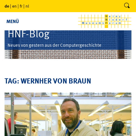
de
|
en
|
fr
|
nl
MENÜ
HNF-Blog
Neues von gestern aus der Computergeschichte
TAG: WERNHER VON BRAUN