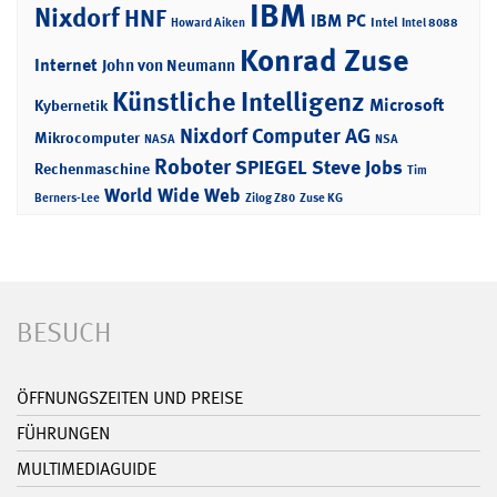
IBM
Nixdorf
HNF
IBM PC
Intel
Howard Aiken
Intel 8088
Konrad Zuse
Internet
John von Neumann
Künstliche Intelligenz
Microsoft
Kybernetik
Nixdorf Computer AG
Mikrocomputer
NASA
NSA
Roboter
SPIEGEL
Steve Jobs
Rechenmaschine
Tim
World Wide Web
Berners-Lee
Zilog Z80
Zuse KG
BESUCH
ÖFFNUNGSZEITEN UND PREISE
FÜHRUNGEN
MULTIMEDIAGUIDE