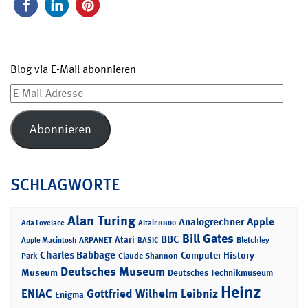
Blog via E-Mail abonnieren
E-
Mail-
Adresse
Abonnieren
SCHLAGWORTE
Alan Turing
Apple
Analogrechner
Ada Lovelace
Altair 8800
Bill Gates
BBC
Atari
ARPANET
Bletchley
Apple Macintosh
BASIC
Charles Babbage
Computer History
Park
Claude Shannon
Deutsches Museum
Museum
Deutsches Technikmuseum
Heinz
ENIAC
Gottfried Wilhelm Leibniz
Enigma