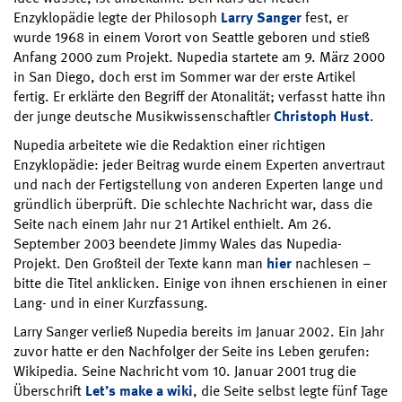
Enzyklopädie legte der Philosoph
Larry Sanger
fest, er
wurde 1968 in einem Vorort von Seattle geboren und stieß
Anfang 2000 zum Projekt. Nupedia startete am 9. März 2000
in San Diego, doch erst im Sommer war der erste Artikel
fertig. Er erklärte den Begriff der Atonalität; verfasst hatte ihn
der junge deutsche Musikwissenschaftler
Christoph Hust
.
Nupedia arbeitete wie die Redaktion einer richtigen
Enzyklopädie: jeder Beitrag wurde einem Experten anvertraut
und nach der Fertigstellung von anderen Experten lange und
gründlich überprüft. Die schlechte Nachricht war, dass die
Seite nach einem Jahr nur 21 Artikel enthielt. Am 26.
September 2003 beendete Jimmy Wales das Nupedia-
Projekt. Den Großteil der Texte kann man
hier
nachlesen –
bitte die Titel anklicken. Einige von ihnen erschienen in einer
Lang- und in einer Kurzfassung.
Larry Sanger verließ Nupedia bereits im Januar 2002. Ein Jahr
zuvor hatte er den Nachfolger der Seite ins Leben gerufen:
Wikipedia. Seine Nachricht vom 10. Januar 2001 trug die
Überschrift
Let’s make a wiki
, die Seite selbst legte fünf Tage