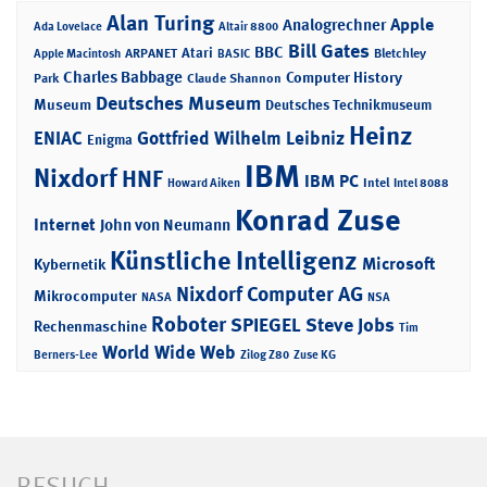
Alan Turing
Apple
Analogrechner
Ada Lovelace
Altair 8800
Bill Gates
BBC
Atari
ARPANET
Bletchley
Apple Macintosh
BASIC
Charles Babbage
Computer History
Park
Claude Shannon
Deutsches Museum
Museum
Deutsches Technikmuseum
Heinz
ENIAC
Gottfried Wilhelm Leibniz
Enigma
IBM
Nixdorf
HNF
IBM PC
Intel
Howard Aiken
Intel 8088
Konrad Zuse
Internet
John von Neumann
Künstliche Intelligenz
Microsoft
Kybernetik
Nixdorf Computer AG
Mikrocomputer
NASA
NSA
Roboter
SPIEGEL
Steve Jobs
Rechenmaschine
Tim
World Wide Web
Berners-Lee
Zilog Z80
Zuse KG