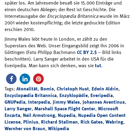
später los. Am Jahresende besaß sie 15.000 Einträge und
einen deutschen Ableger; der Rest ist Geschichte. Die
Internetausgabe der
Encyclopædia Britannica
wurde im März
2001 wieder kostenpflichtig; die letzte gedruckte Edition
erschien 2010.
Jimmy Wales lebt heute in London, er zählt zu den
Superstars des Web. Unser Eingangsbild zeigt ihn 2006 in
Göttingen (Foto Philipp Bachmann
CC BY 2.5
– Bild links
beschnitten). Larry Sanger arbeitet in den USA für die
Everipedia. Man kann sich denken, was sie
tut
.
Tags:
Atonalität
,
Bomis
,
Christoph Hust
,
Edwin Aldrin
,
Encyclopædia Britannica
,
Enzyklopädie
,
Everipedia
,
GNUPedia
,
Interpedia
,
Jimmy Wales
,
Johannes Aventinus
,
Larry Sanger
,
Marshall Space Flight Center
,
Microsoft
Encarta
,
Neil Armstrong
,
Nupedia
,
Nupedia Open Content
License
,
Plinius
,
Richard Stallman
,
Rick Gates
,
Webring
,
Wernher von Braun
,
Wikipedia