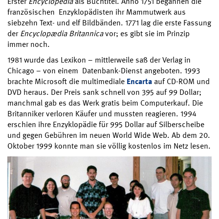
Erster
Encyclopedia
als Buchtitel. Anno 1751 begannen die
französischen Enzyklopädisten ihr Mammutwerk aus
siebzehn Text- und elf Bildbänden. 1771 lag die erste Fassung
der
Encyclopædia Britannica
vor; es gibt sie im Prinzip
immer noch.
1981 wurde das Lexikon – mittlerweile saß der Verlag in
Chicago – von einem Datenbank-Dienst angeboten. 1993
brachte Microsoft die multimediale
Encarta
auf CD-ROM und
DVD heraus. Der Preis sank schnell von 395 auf 99 Dollar;
manchmal gab es das Werk gratis beim Computerkauf. Die
Britanniker verloren Käufer und mussten reagieren. 1994
erschien ihre Enzyklopädie für 995 Dollar auf Silberscheibe
und gegen Gebühren im neuen World Wide Web. Ab dem 20.
Oktober 1999 konnte man sie völlig kostenlos im Netz lesen.