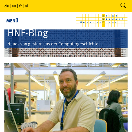
de
|
en
|
fr
|
nl
MENÜ
HNF-Blog
Neues von gestern aus der Computergeschichte