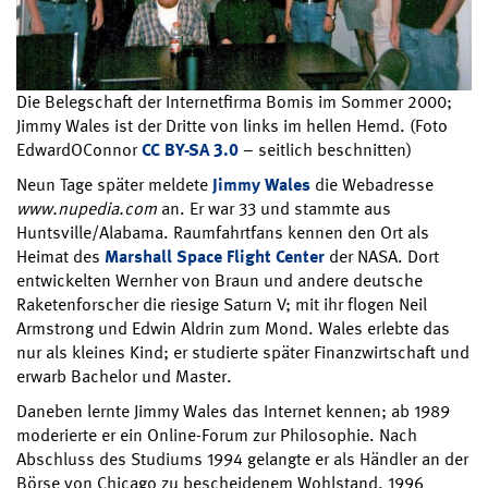
Die Belegschaft der Internetfirma Bomis im Sommer 2000;
Jimmy Wales ist der Dritte von links im hellen Hemd. (Foto
EdwardOConnor
CC BY-SA 3.0
– seitlich beschnitten)
Neun Tage später meldete
Jimmy Wales
die Webadresse
www.nupedia.com
an. Er war 33 und stammte aus
Huntsville/Alabama. Raumfahrtfans kennen den Ort als
Heimat des
Marshall Space Flight Center
der NASA. Dort
entwickelten Wernher von Braun und andere deutsche
Raketenforscher die riesige Saturn V; mit ihr flogen Neil
Armstrong und Edwin Aldrin zum Mond. Wales erlebte das
nur als kleines Kind; er studierte später Finanzwirtschaft und
erwarb Bachelor und Master.
Daneben lernte Jimmy Wales das Internet kennen; ab 1989
moderierte er ein Online-Forum zur Philosophie. Nach
Abschluss des Studiums 1994 gelangte er als Händler an der
Börse von Chicago zu bescheidenem Wohlstand. 1996