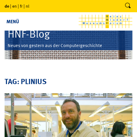
de
|
en
|
fr
|
nl
MENÜ
HNF-Blog
Neues von gestern aus der Computergeschichte
TAG: PLINIUS