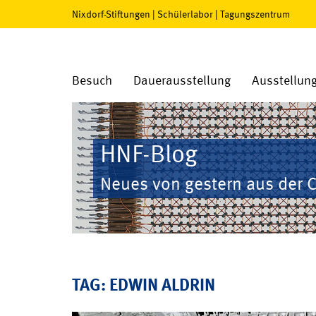
Nixdorf-Stiftungen
|
Schülerlabor
|
Tagungszentrum
Besuch
Dauerausstellung
Ausstellun
HNF-Blog
Neues von gestern aus der 
TAG: EDWIN ALDRIN