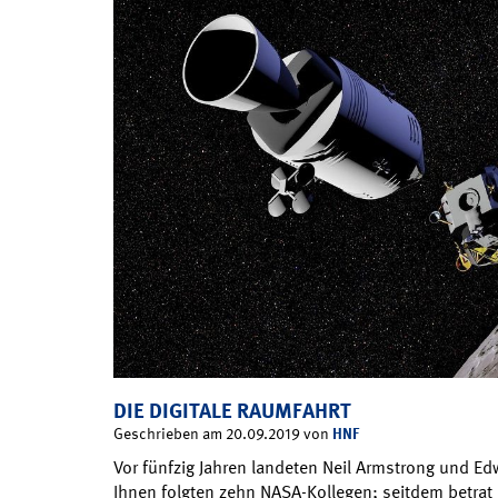
DIE DIGITALE RAUMFAHRT
HNF
Geschrieben am 20.09.2019 von
Vor fünfzig Jahren landeten Neil Armstrong und E
Ihnen folgten zehn NASA-Kollegen; seitdem betra