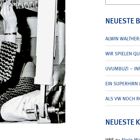
nach:
NEUESTE 
ALWIN WALTHER
WIR SPIELEN Q
UVUMBUZI – INF
EIN SUPERHIRN 
ALS VW NOCH R
NEUESTE 
HNF
zu
Alwin W