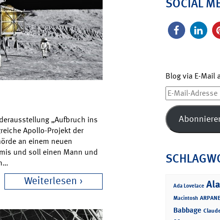
SOCIAL M
Blog via E-Mail
E-
Mail-
Adresse
Abonniere
derausstellung „Aufbruch ins
greiche Apollo-Projekt der
ehörde an einem neuen
emis und soll einen Mann und
SCHLAGW
en…
Weiterlesen
Ala
Ada Lovelace
ARPANE
Macintosh
Babbage
Claud