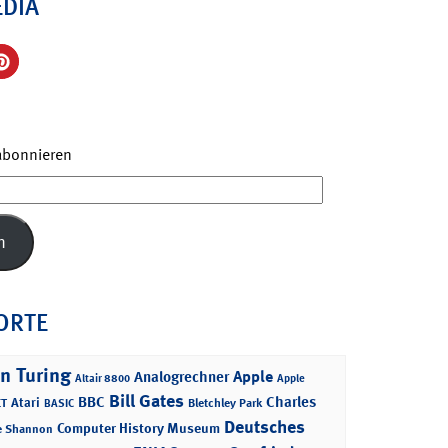
EDIA
 abonnieren
n
ORTE
n Turing
Apple
Analogrechner
Altair 8800
Apple
Bill Gates
BBC
Charles
Atari
T
Bletchley Park
BASIC
Deutsches
Computer History Museum
e Shannon