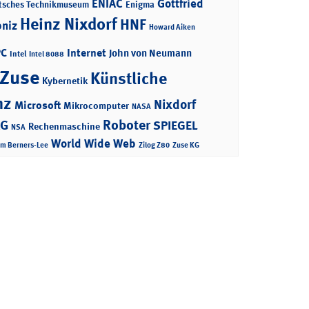
ENIAC
Gottfried
tsches Technikmuseum
Enigma
Heinz Nixdorf
HNF
bniz
Howard Aiken
PC
Internet
John von Neumann
Intel
Intel 8088
 Zuse
Künstliche
Kybernetik
nz
Nixdorf
Microsoft
Mikrocomputer
NASA
Roboter
AG
SPIEGEL
Rechenmaschine
NSA
World Wide Web
im Berners-Lee
Zilog Z80
Zuse KG