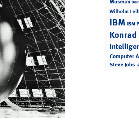
Museum
Deu
Wilhelm Lei
IBM
IBM 
Konrad
Intellige
Computer 
Steve Jobs
T