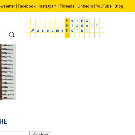
wsletter
|
Facebook
|
Instagram
|
Threads
|
LinkedIn
|
YouTube
|
Blog
HE