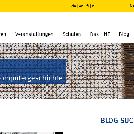
de
|
en
|
fr
|
nl
Ne
gen
Veranstaltungen
Schulen
Das HNF
Blog
Computergeschichte
BLOG-SUC
Suchen