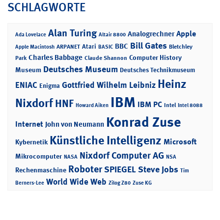
SCHLAGWORTE
Alan Turing
Apple
Analogrechner
Ada Lovelace
Altair 8800
Bill Gates
BBC
Atari
ARPANET
Bletchley
Apple Macintosh
BASIC
Charles Babbage
Computer History
Park
Claude Shannon
Deutsches Museum
Museum
Deutsches Technikmuseum
Heinz
ENIAC
Gottfried Wilhelm Leibniz
Enigma
IBM
Nixdorf
HNF
IBM PC
Intel
Howard Aiken
Intel 8088
Konrad Zuse
Internet
John von Neumann
Künstliche Intelligenz
Microsoft
Kybernetik
Nixdorf Computer AG
Mikrocomputer
NASA
NSA
Roboter
SPIEGEL
Steve Jobs
Rechenmaschine
Tim
World Wide Web
Berners-Lee
Zilog Z80
Zuse KG