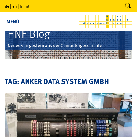
de
|
en
|
fr
|
nl
MENÜ
HNF-Blog
Neues von gestern aus der Computergeschichte
TAG: ANKER DATA SYSTEM GMBH