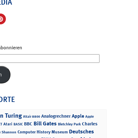
EDIA
 abonnieren
n
ORTE
n Turing
Apple
Analogrechner
Altair 8800
Apple
Bill Gates
BBC
Charles
Atari
T
Bletchley Park
BASIC
Deutsches
Computer History Museum
e Shannon