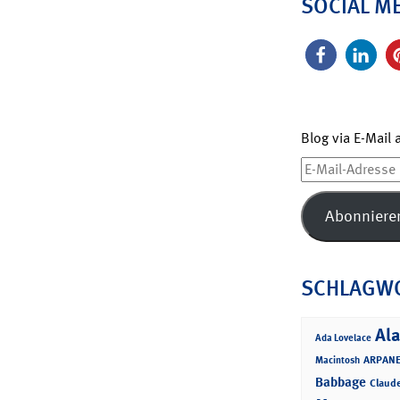
SOCIAL M
Blog via E-Mail
E-
Mail-
Adresse
Abonniere
SCHLAGW
Ala
Ada Lovelace
ARPANE
Macintosh
Babbage
Claud