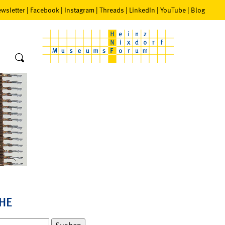
wsletter
|
Facebook
|
Instagram
|
Threads
|
LinkedIn
|
YouTube
|
Blog
HE