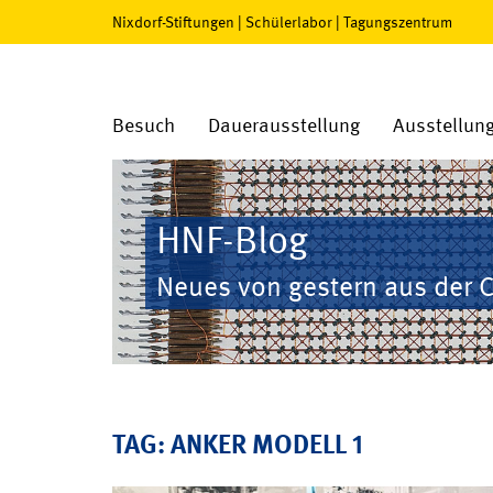
Nixdorf-Stiftungen
|
Schülerlabor
|
Tagungszentrum
Besuch
Dauerausstellung
Ausstellun
HNF-Blog
Neues von gestern aus der 
TAG: ANKER MODELL 1