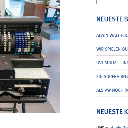
nach:
NEUESTE 
ALWIN WALTHER
WIR SPIELEN Q
UVUMBUZI – INF
EIN SUPERHIRN 
ALS VW NOCH R
NEUESTE 
HNF
zu
Alwin W