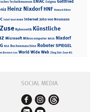
ENIAC
Gottfried
tsches Technikmuseum
Enigma
Heinz Nixdorf
HNF
bniz
Howard Aiken
PC
Internet
John von Neumann
Intel
Intel 8088
 Zuse
Künstliche
Kybernetik
nz
Nixdorf
Microsoft
Mikrocomputer
NASA
Roboter
AG
SPIEGEL
Rechenmaschine
NSA
World Wide Web
im Berners-Lee
Zilog Z80
Zuse KG
SOCIAL MEDIA