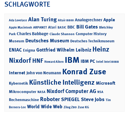
SCHLAGWORTE
Alan Turing
Apple
Analogrechner
Ada Lovelace
Altair 8800
Bill Gates
BBC
Atari
ARPANET
Bletchley
Apple Macintosh
BASIC
Charles Babbage
Computer History
Park
Claude Shannon
Deutsches Museum
Museum
Deutsches Technikmuseum
Heinz
ENIAC
Gottfried Wilhelm Leibniz
Enigma
IBM
Nixdorf
HNF
IBM PC
Intel
Howard Aiken
Intel 8088
Konrad Zuse
Internet
John von Neumann
Künstliche Intelligenz
Microsoft
Kybernetik
Nixdorf Computer AG
Mikrocomputer
NASA
NSA
Roboter
SPIEGEL
Steve Jobs
Rechenmaschine
Tim
World Wide Web
Berners-Lee
Zilog Z80
Zuse KG