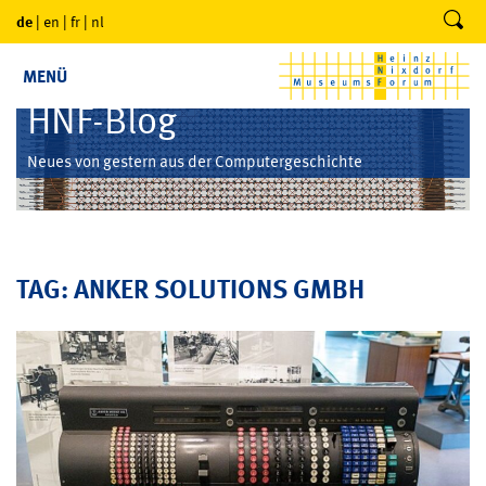
de
|
en
|
fr
|
nl
MENÜ
HNF-Blog
Neues von gestern aus der Computergeschichte
TAG: ANKER SOLUTIONS GMBH