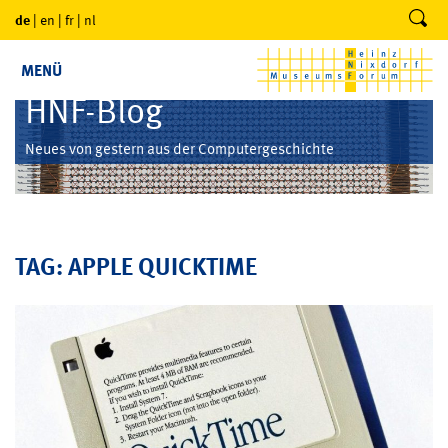
de
|
en
|
fr
|
nl
MENÜ
HNF-Blog
Neues von gestern aus der Computergeschichte
TAG: APPLE QUICKTIME