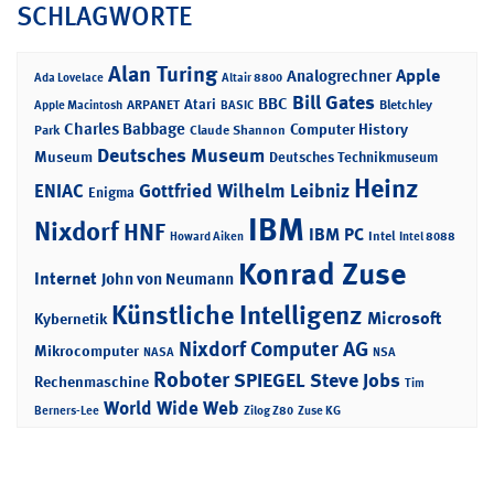
SCHLAGWORTE
Alan Turing
Apple
Analogrechner
Ada Lovelace
Altair 8800
Bill Gates
BBC
Atari
ARPANET
Bletchley
Apple Macintosh
BASIC
Charles Babbage
Computer History
Park
Claude Shannon
Deutsches Museum
Museum
Deutsches Technikmuseum
Heinz
ENIAC
Gottfried Wilhelm Leibniz
Enigma
IBM
Nixdorf
HNF
IBM PC
Intel
Howard Aiken
Intel 8088
Konrad Zuse
Internet
John von Neumann
Künstliche Intelligenz
Microsoft
Kybernetik
Nixdorf Computer AG
Mikrocomputer
NASA
NSA
Roboter
SPIEGEL
Steve Jobs
Rechenmaschine
Tim
World Wide Web
Berners-Lee
Zilog Z80
Zuse KG