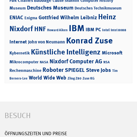
Charles Babbage
Computer History
Park
Claude Shannon
Deutsches Museum
Museum
Deutsches Technikmuseum
Heinz
ENIAC
Gottfried Wilhelm Leibniz
Enigma
IBM
Nixdorf
HNF
IBM PC
Intel
Howard Aiken
Intel 8088
Konrad Zuse
Internet
John von Neumann
Künstliche Intelligenz
Microsoft
Kybernetik
Nixdorf Computer AG
Mikrocomputer
NASA
NSA
Roboter
SPIEGEL
Steve Jobs
Rechenmaschine
Tim
World Wide Web
Berners-Lee
Zilog Z80
Zuse KG
BESUCH
ÖFFNUNGSZEITEN UND PREISE