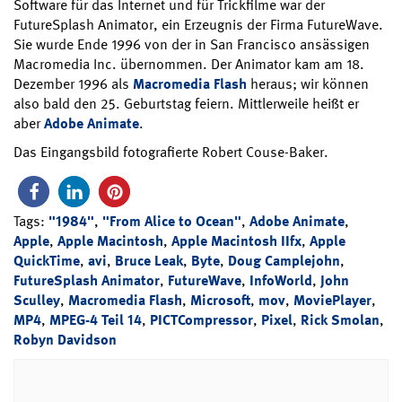
Software für das Internet und für Trickfilme war der
FutureSplash Animator, ein Erzeugnis der Firma FutureWave.
Sie wurde Ende 1996 von der in San Francisco ansässigen
Macromedia Inc. übernommen. Der Animator kam am 18.
Dezember 1996 als
Macromedia Flash
heraus; wir können
also bald den 25. Geburtstag feiern. Mittlerweile heißt er
aber
Adobe Animate
.
Das Eingangsbild fotografierte Robert Couse-Baker.
Tags:
"1984"
,
"From Alice to Ocean"
,
Adobe Animate
,
Apple
,
Apple Macintosh
,
Apple Macintosh IIfx
,
Apple
QuickTime
,
avi
,
Bruce Leak
,
Byte
,
Doug Camplejohn
,
FutureSplash Animator
,
FutureWave
,
InfoWorld
,
John
Sculley
,
Macromedia Flash
,
Microsoft
,
mov
,
MoviePlayer
,
MP4
,
MPEG-4 Teil 14
,
PICTCompressor
,
Pixel
,
Rick Smolan
,
Robyn Davidson