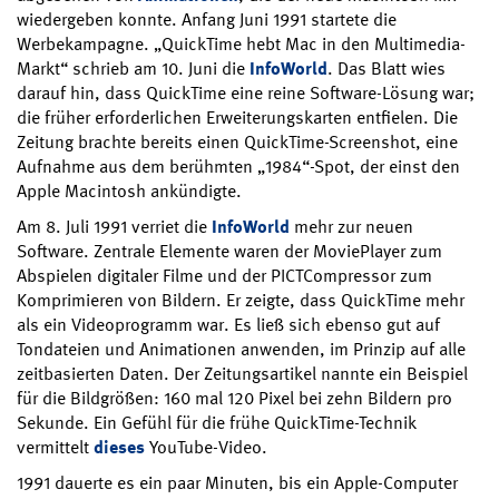
wiedergeben konnte. Anfang Juni 1991 startete die
Werbekampagne. „QuickTime hebt Mac in den Multimedia-
Markt“ schrieb am 10. Juni die
InfoWorld
. Das Blatt wies
darauf hin, dass QuickTime eine reine Software-Lösung war;
die früher erforderlichen Erweiterungskarten entfielen. Die
Zeitung brachte bereits einen QuickTime-Screenshot, eine
Aufnahme aus dem berühmten „1984“-Spot, der einst den
Apple Macintosh ankündigte.
Am 8. Juli 1991 verriet die
InfoWorld
mehr zur neuen
Software. Zentrale Elemente waren der MoviePlayer zum
Abspielen digitaler Filme und der PICTCompressor zum
Komprimieren von Bildern. Er zeigte, dass QuickTime mehr
als ein Videoprogramm war. Es ließ sich ebenso gut auf
Tondateien und Animationen anwenden, im Prinzip auf alle
zeitbasierten Daten. Der Zeitungsartikel nannte ein Beispiel
für die Bildgrößen: 160 mal 120 Pixel bei zehn Bildern pro
Sekunde. Ein Gefühl für die frühe QuickTime-Technik
vermittelt
dieses
YouTube-Video.
1991 dauerte es ein paar Minuten, bis ein Apple-Computer