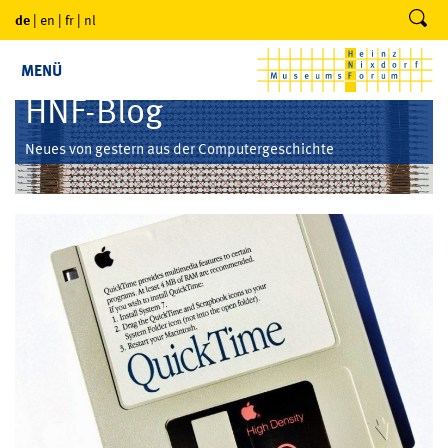
de
|
en
|
fr
|
nl
MENÜ
HNF-Blog
Neues von gestern aus der Computergeschichte