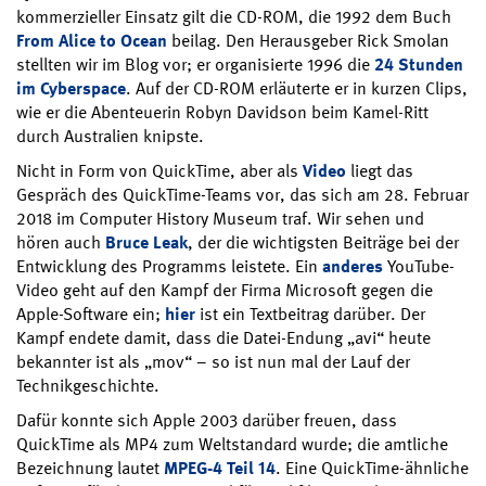
kommerzieller Einsatz gilt die CD-ROM, die 1992 dem Buch
From Alice to Ocean
beilag. Den Herausgeber Rick Smolan
stellten wir im Blog vor; er organisierte 1996 die
24 Stunden
im Cyberspace
. Auf der CD-ROM erläuterte er in kurzen Clips,
wie er die Abenteuerin Robyn Davidson beim Kamel-Ritt
durch Australien knipste.
Nicht in Form von QuickTime, aber als
Video
liegt das
Gespräch des QuickTime-Teams vor, das sich am 28. Februar
2018 im Computer History Museum traf. Wir sehen und
hören auch
Bruce Leak
, der die wichtigsten Beiträge bei der
Entwicklung des Programms leistete. Ein
anderes
YouTube-
Video geht auf den Kampf der Firma Microsoft gegen die
Apple-Software ein;
hier
ist ein Textbeitrag darüber. Der
Kampf endete damit, dass die Datei-Endung „avi“ heute
bekannter ist als „mov“ – so ist nun mal der Lauf der
Technikgeschichte.
Dafür konnte sich Apple 2003 darüber freuen, dass
QuickTime als MP4 zum Weltstandard wurde; die amtliche
Bezeichnung lautet
MPEG-4 Teil 14
. Eine QuickTime-ähnliche