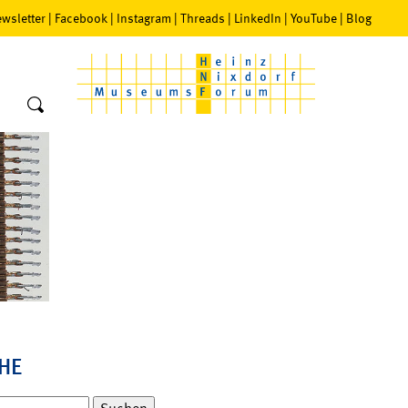
wsletter
|
Facebook
|
Instagram
|
Threads
|
LinkedIn
|
YouTube
|
Blog
HE