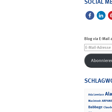
SOCIAL M
Blog via E-Mail
E-
Mail-
Adresse
Abonniere
SCHLAGW
Ala
Ada Lovelace
ARPANE
Macintosh
Babbage
Claud