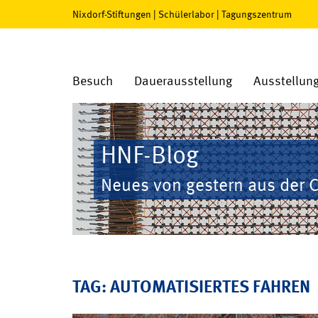
Nixdorf-Stiftungen
|
Schülerlabor
|
Tagungszentrum
Besuch
Dauerausstellung
Ausstellun
HNF-Blog
Neues von gestern aus der 
TAG: AUTOMATISIERTES FAHREN