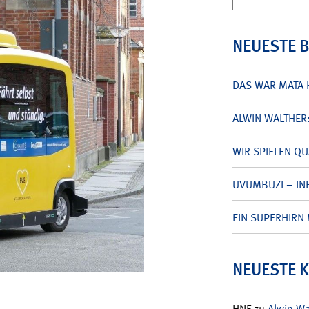
nach:
NEUESTE 
DAS WAR MATA 
ALWIN WALTHER
WIR SPIELEN Q
UVUMBUZI – INF
EIN SUPERHIRN 
NEUESTE 
HNF
zu
Alwin W