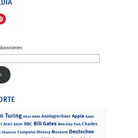
EDIA
 abonnieren
n
ORTE
n Turing
Apple
Analogrechner
Altair 8800
Apple
Bill Gates
BBC
Charles
Atari
T
Bletchley Park
BASIC
Deutsches
Computer History Museum
e Shannon