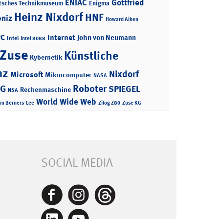
ENIAC
Gottfried
tsches Technikmuseum
Enigma
Heinz Nixdorf
HNF
bniz
Howard Aiken
PC
Internet
John von Neumann
Intel
Intel 8088
 Zuse
Künstliche
Kybernetik
nz
Nixdorf
Microsoft
Mikrocomputer
NASA
Roboter
AG
SPIEGEL
Rechenmaschine
NSA
World Wide Web
im Berners-Lee
Zilog Z80
Zuse KG
SOCIAL MEDIA