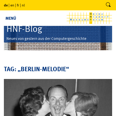
de
|
en
|
fr
|
nl
MENÜ
HNF-Blog
Neues von gestern aus der Computergeschichte
TAG: „BERLIN-MELODIE“