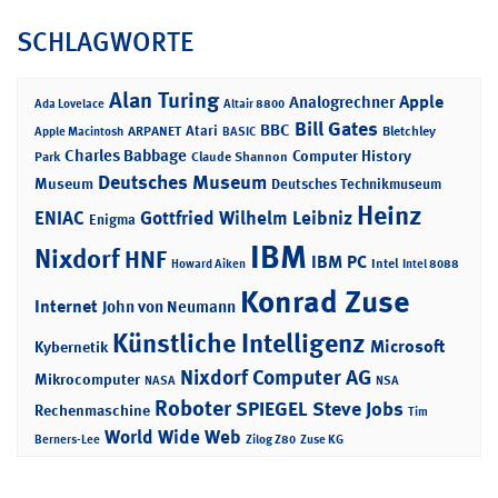
SCHLAGWORTE
Alan Turing
Apple
Analogrechner
Ada Lovelace
Altair 8800
Bill Gates
BBC
Atari
ARPANET
Bletchley
Apple Macintosh
BASIC
Charles Babbage
Computer History
Park
Claude Shannon
Deutsches Museum
Museum
Deutsches Technikmuseum
Heinz
ENIAC
Gottfried Wilhelm Leibniz
Enigma
IBM
Nixdorf
HNF
IBM PC
Intel
Howard Aiken
Intel 8088
Konrad Zuse
Internet
John von Neumann
Künstliche Intelligenz
Microsoft
Kybernetik
Nixdorf Computer AG
Mikrocomputer
NASA
NSA
Roboter
SPIEGEL
Steve Jobs
Rechenmaschine
Tim
World Wide Web
Berners-Lee
Zilog Z80
Zuse KG