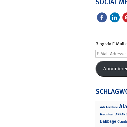
SOCIAL M
Blog via E-Mail
E-
Mail-
Adresse
Abonniere
SCHLAGW
Ala
Ada Lovelace
ARPANE
Macintosh
Babbage
Claud