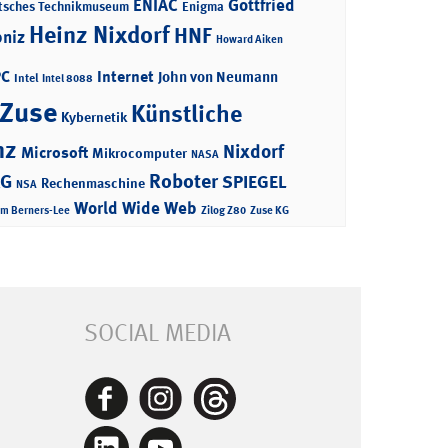
ENIAC
Gottfried
tsches Technikmuseum
Enigma
Heinz Nixdorf
HNF
bniz
Howard Aiken
PC
Internet
John von Neumann
Intel
Intel 8088
 Zuse
Künstliche
Kybernetik
nz
Nixdorf
Microsoft
Mikrocomputer
NASA
Roboter
AG
SPIEGEL
Rechenmaschine
NSA
World Wide Web
im Berners-Lee
Zilog Z80
Zuse KG
SOCIAL MEDIA