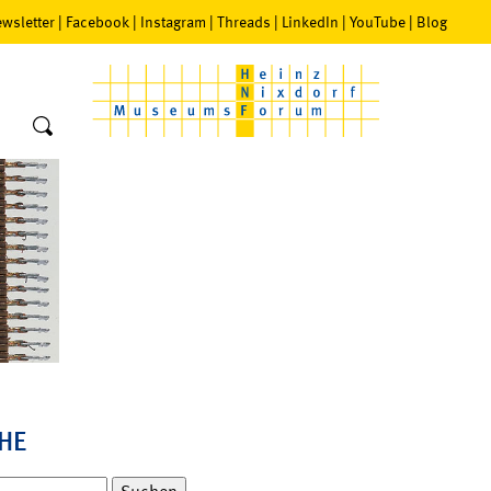
wsletter
|
Facebook
|
Instagram
|
Threads
|
LinkedIn
|
YouTube
|
Blog
HE