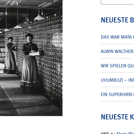
nach:
NEUESTE 
DAS WAR MATA 
ALWIN WALTHER
WIR SPIELEN Q
UVUMBUZI – INF
EIN SUPERHIRN 
NEUESTE 
HNF
zu
Alwin W