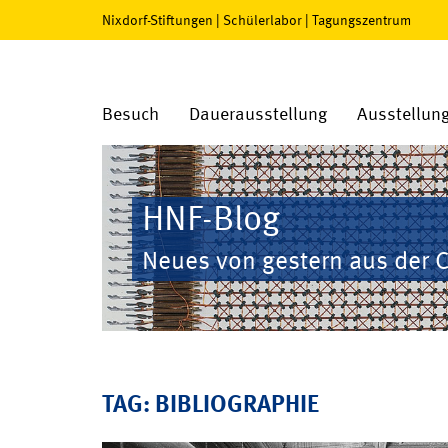
Nixdorf-Stiftungen
|
Schülerlabor
|
Tagungszentrum
Besuch
Dauerausstellung
Ausstellun
HNF-Blog
Neues von gestern aus der 
TAG: BIBLIOGRAPHIE