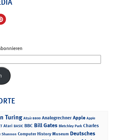
EDIA
 abonnieren
n
ORTE
n Turing
Apple
Analogrechner
Altair 8800
Apple
Bill Gates
BBC
Charles
Atari
T
Bletchley Park
BASIC
Deutsches
Computer History Museum
e Shannon