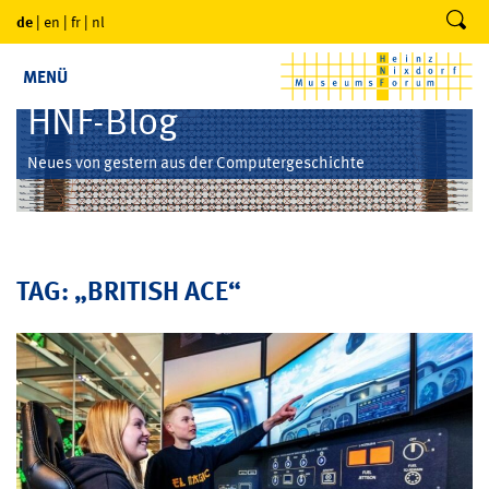
de
|
en
|
fr
|
nl
MENÜ
HNF-Blog
Neues von gestern aus der Computergeschichte
TAG: „BRITISH ACE“