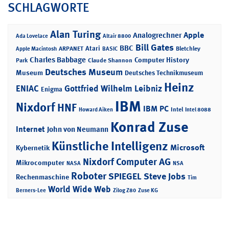
SCHLAGWORTE
Alan Turing
Apple
Analogrechner
Ada Lovelace
Altair 8800
Bill Gates
BBC
Atari
ARPANET
Bletchley
Apple Macintosh
BASIC
Charles Babbage
Computer History
Park
Claude Shannon
Deutsches Museum
Museum
Deutsches Technikmuseum
Heinz
ENIAC
Gottfried Wilhelm Leibniz
Enigma
IBM
Nixdorf
HNF
IBM PC
Intel
Howard Aiken
Intel 8088
Konrad Zuse
Internet
John von Neumann
Künstliche Intelligenz
Microsoft
Kybernetik
Nixdorf Computer AG
Mikrocomputer
NASA
NSA
Roboter
SPIEGEL
Steve Jobs
Rechenmaschine
Tim
World Wide Web
Berners-Lee
Zilog Z80
Zuse KG