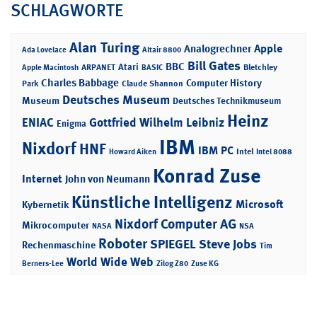
SCHLAGWORTE
Alan Turing
Apple
Analogrechner
Ada Lovelace
Altair 8800
Bill Gates
BBC
Atari
ARPANET
Bletchley
Apple Macintosh
BASIC
Charles Babbage
Computer History
Park
Claude Shannon
Deutsches Museum
Museum
Deutsches Technikmuseum
Heinz
ENIAC
Gottfried Wilhelm Leibniz
Enigma
IBM
Nixdorf
HNF
IBM PC
Intel
Howard Aiken
Intel 8088
Konrad Zuse
Internet
John von Neumann
Künstliche Intelligenz
Microsoft
Kybernetik
Nixdorf Computer AG
Mikrocomputer
NASA
NSA
Roboter
SPIEGEL
Steve Jobs
Rechenmaschine
Tim
World Wide Web
Berners-Lee
Zilog Z80
Zuse KG