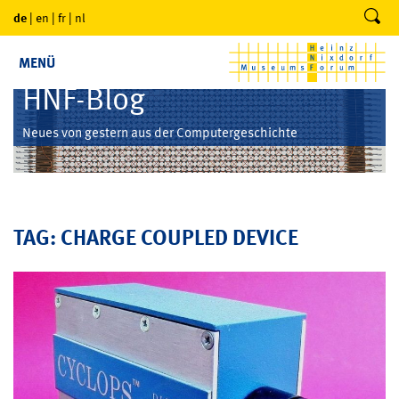
de
|
en
|
fr
|
nl
MENÜ
HNF-Blog
Neues von gestern aus der Computergeschichte
TAG: CHARGE COUPLED DEVICE