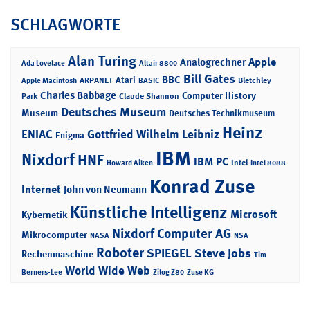
SCHLAGWORTE
Alan Turing
Apple
Analogrechner
Ada Lovelace
Altair 8800
Bill Gates
BBC
Atari
ARPANET
Bletchley
Apple Macintosh
BASIC
Charles Babbage
Computer History
Park
Claude Shannon
Deutsches Museum
Museum
Deutsches Technikmuseum
Heinz
ENIAC
Gottfried Wilhelm Leibniz
Enigma
IBM
Nixdorf
HNF
IBM PC
Intel
Howard Aiken
Intel 8088
Konrad Zuse
Internet
John von Neumann
Künstliche Intelligenz
Microsoft
Kybernetik
Nixdorf Computer AG
Mikrocomputer
NASA
NSA
Roboter
SPIEGEL
Steve Jobs
Rechenmaschine
Tim
World Wide Web
Berners-Lee
Zilog Z80
Zuse KG