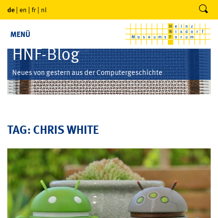
de
|
en
|
fr
|
nl
MENÜ
HNF-Blog
Neues von gestern aus der Computergeschichte
TAG: CHRIS WHITE