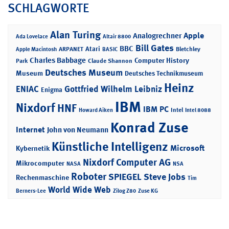
SCHLAGWORTE
Alan Turing
Apple
Analogrechner
Ada Lovelace
Altair 8800
Bill Gates
BBC
Atari
ARPANET
Bletchley
Apple Macintosh
BASIC
Charles Babbage
Computer History
Park
Claude Shannon
Deutsches Museum
Museum
Deutsches Technikmuseum
Heinz
ENIAC
Gottfried Wilhelm Leibniz
Enigma
IBM
Nixdorf
HNF
IBM PC
Intel
Howard Aiken
Intel 8088
Konrad Zuse
Internet
John von Neumann
Künstliche Intelligenz
Microsoft
Kybernetik
Nixdorf Computer AG
Mikrocomputer
NASA
NSA
Roboter
SPIEGEL
Steve Jobs
Rechenmaschine
Tim
World Wide Web
Berners-Lee
Zilog Z80
Zuse KG