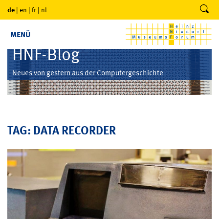
de
|
en
|
fr
|
nl
MENÜ
HNF-Blog
Neues von gestern aus der Computergeschichte
TAG: DATA RECORDER