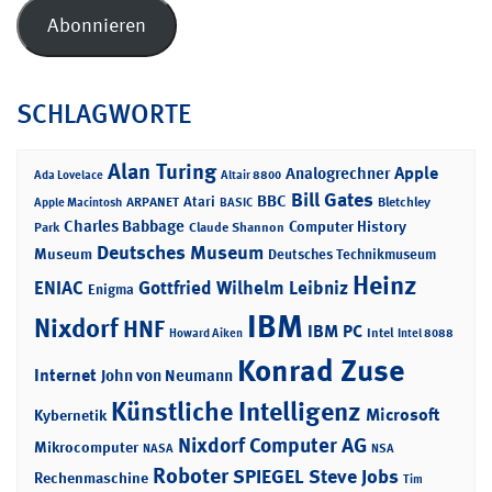
Adresse
Abonnieren
SCHLAGWORTE
Alan Turing
Apple
Analogrechner
Ada Lovelace
Altair 8800
Bill Gates
BBC
Atari
ARPANET
Bletchley
Apple Macintosh
BASIC
Charles Babbage
Computer History
Park
Claude Shannon
Deutsches Museum
Museum
Deutsches Technikmuseum
Heinz
ENIAC
Gottfried Wilhelm Leibniz
Enigma
IBM
Nixdorf
HNF
IBM PC
Intel
Howard Aiken
Intel 8088
Konrad Zuse
Internet
John von Neumann
Künstliche Intelligenz
Microsoft
Kybernetik
Nixdorf Computer AG
Mikrocomputer
NASA
NSA
Roboter
SPIEGEL
Steve Jobs
Rechenmaschine
Tim