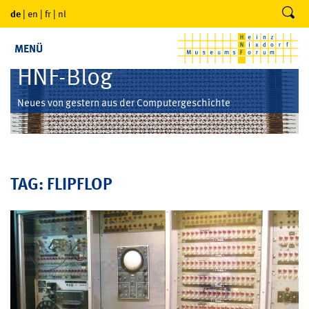
de
|
en
|
fr
|
nl
MENÜ
HNF-Blog
Neues von gestern aus der Computergeschichte
TAG: FLIPFLOP