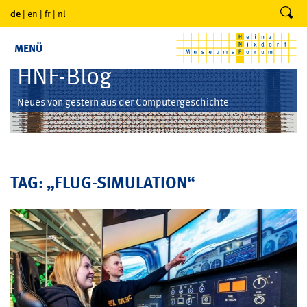
de
|
en
|
fr
|
nl
MENÜ
HNF-Blog
Neues von gestern aus der Computergeschichte
TAG: „FLUG-SIMULATION“