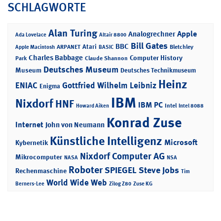
SCHLAGWORTE
Alan Turing
Apple
Analogrechner
Ada Lovelace
Altair 8800
Bill Gates
BBC
Atari
ARPANET
Bletchley
Apple Macintosh
BASIC
Charles Babbage
Computer History
Park
Claude Shannon
Deutsches Museum
Museum
Deutsches Technikmuseum
Heinz
ENIAC
Gottfried Wilhelm Leibniz
Enigma
IBM
Nixdorf
HNF
IBM PC
Intel
Howard Aiken
Intel 8088
Konrad Zuse
Internet
John von Neumann
Künstliche Intelligenz
Microsoft
Kybernetik
Nixdorf Computer AG
Mikrocomputer
NASA
NSA
Roboter
SPIEGEL
Steve Jobs
Rechenmaschine
Tim
World Wide Web
Berners-Lee
Zilog Z80
Zuse KG