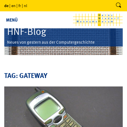
de
|
en
|
fr
|
nl
MENÜ
HNF-Blog
Neues von gestern aus der Computergeschichte
TAG: GATEWAY