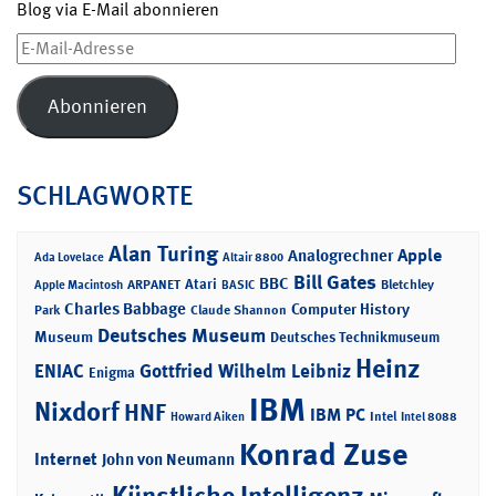
Blog via E-Mail abonnieren
E-
Mail-
Adresse
Abonnieren
SCHLAGWORTE
Alan Turing
Apple
Analogrechner
Ada Lovelace
Altair 8800
Bill Gates
BBC
Atari
ARPANET
Bletchley
Apple Macintosh
BASIC
Charles Babbage
Computer History
Park
Claude Shannon
Deutsches Museum
Museum
Deutsches Technikmuseum
Heinz
ENIAC
Gottfried Wilhelm Leibniz
Enigma
IBM
Nixdorf
HNF
IBM PC
Intel
Howard Aiken
Intel 8088
Konrad Zuse
Internet
John von Neumann
Künstliche Intelligenz