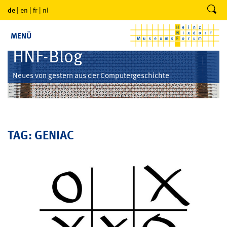
de
|
en
|
fr
|
nl
MENÜ
HNF-Blog
Neues von gestern aus der Computergeschichte
TAG: GENIAC