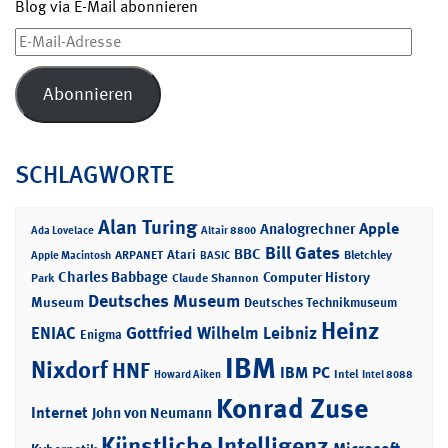
Blog via E-Mail abonnieren
E-
Mail-
Adresse
Abonnieren
SCHLAGWORTE
Alan Turing
Apple
Analogrechner
Ada Lovelace
Altair 8800
Bill Gates
BBC
Atari
ARPANET
Bletchley
Apple Macintosh
BASIC
Charles Babbage
Computer History
Park
Claude Shannon
Deutsches Museum
Museum
Deutsches Technikmuseum
Heinz
ENIAC
Gottfried Wilhelm Leibniz
Enigma
IBM
Nixdorf
HNF
IBM PC
Intel
Howard Aiken
Intel 8088
Konrad Zuse
Internet
John von Neumann
Künstliche Intelligenz