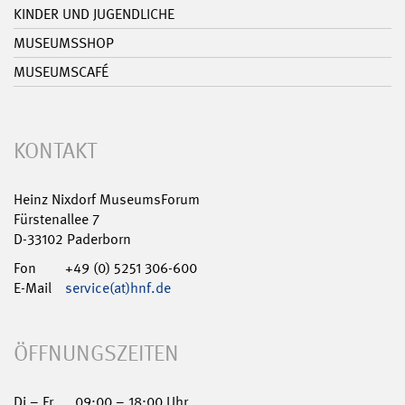
KINDER UND JUGENDLICHE
MUSEUMSSHOP
MUSEUMSCAFÉ
KONTAKT
Heinz Nixdorf MuseumsForum
Fürstenallee 7
D-33102 Paderborn
Fon
+49 (0) 5251 306-600
E-Mail
service(at)hnf.de
ÖFFNUNGSZEITEN
Di – Fr
09:00 – 18:00 Uhr