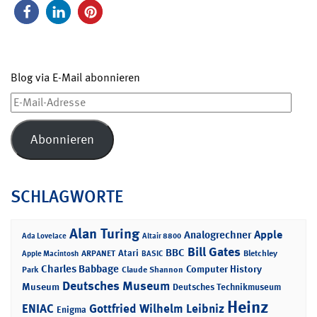
Blog via E-Mail abonnieren
E-
Mail-
Adresse
Abonnieren
SCHLAGWORTE
Alan Turing
Apple
Analogrechner
Ada Lovelace
Altair 8800
Bill Gates
BBC
Atari
ARPANET
Bletchley
Apple Macintosh
BASIC
Charles Babbage
Computer History
Park
Claude Shannon
Deutsches Museum
Museum
Deutsches Technikmuseum
Heinz
ENIAC
Gottfried Wilhelm Leibniz
Enigma