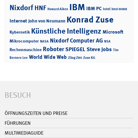
IBM
Nixdorf
HNF
IBM PC
Intel
Howard Aiken
Intel 8088
Konrad Zuse
Internet
John von Neumann
Künstliche Intelligenz
Microsoft
Kybernetik
Nixdorf Computer AG
Mikrocomputer
NASA
NSA
Roboter
SPIEGEL
Steve Jobs
Rechenmaschine
Tim
World Wide Web
Berners-Lee
Zilog Z80
Zuse KG
BESUCH
ÖFFNUNGSZEITEN UND PREISE
FÜHRUNGEN
MULTIMEDIAGUIDE