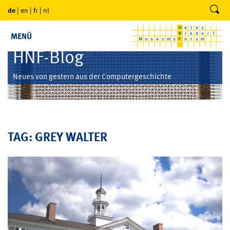
de
|
en
|
fr
|
nl
MENÜ
HNF-Blog
Neues von gestern aus der Computergeschichte
TAG: GREY WALTER