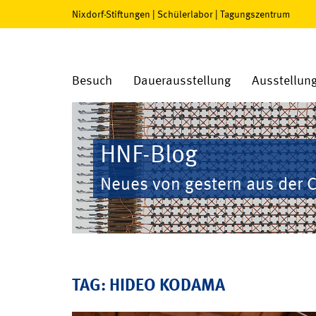
Nixdorf-Stiftungen
|
Schülerlabor
|
Tagungszentrum
Besuch
Dauerausstellung
Ausstellun
HNF-Blog
Neues von gestern aus der 
TAG: HIDEO KODAMA