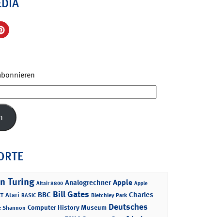
EDIA
 abonnieren
n
ORTE
n Turing
Apple
Analogrechner
Altair 8800
Apple
Bill Gates
BBC
Charles
Atari
T
Bletchley Park
BASIC
Deutsches
Computer History Museum
e Shannon