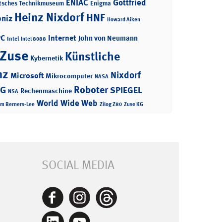
ENIAC
Gottfried
tsches Technikmuseum
Enigma
Heinz Nixdorf
HNF
bniz
Howard Aiken
PC
Internet
John von Neumann
Intel
Intel 8088
 Zuse
Künstliche
Kybernetik
nz
Nixdorf
Microsoft
Mikrocomputer
NASA
Roboter
AG
SPIEGEL
Rechenmaschine
NSA
World Wide Web
im Berners-Lee
Zilog Z80
Zuse KG
SOCIAL MEDIA