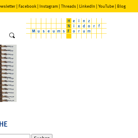
wsletter
|
Facebook
|
Instagram
|
Threads
|
LinkedIn
|
YouTube
|
Blog
HE