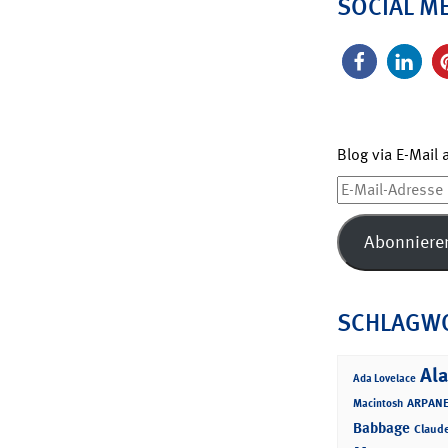
SOCIAL M
Blog via E-Mail
E-
Mail-
Adresse
Abonniere
SCHLAGW
Ala
Ada Lovelace
ARPANE
Macintosh
Babbage
Claud