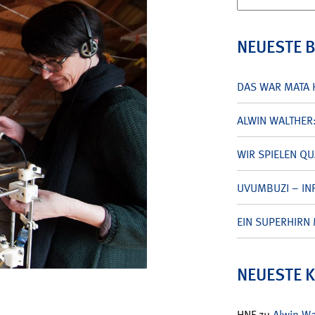
nach:
NEUESTE 
DAS WAR MATA 
ALWIN WALTHER
WIR SPIELEN Q
UVUMBUZI – INF
EIN SUPERHIRN 
NEUESTE 
HNF
zu
Alwin W