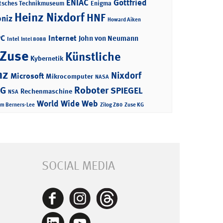
ENIAC
Gottfried
tsches Technikmuseum
Enigma
Heinz Nixdorf
HNF
bniz
Howard Aiken
PC
Internet
John von Neumann
Intel
Intel 8088
 Zuse
Künstliche
Kybernetik
nz
Nixdorf
Microsoft
Mikrocomputer
NASA
Roboter
AG
SPIEGEL
Rechenmaschine
NSA
World Wide Web
im Berners-Lee
Zilog Z80
Zuse KG
SOCIAL MEDIA