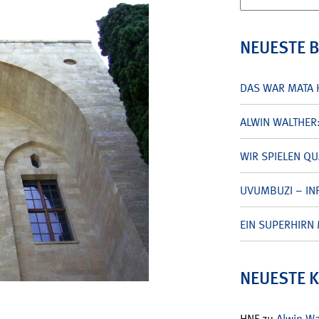
nach:
NEUESTE 
DAS WAR MATA 
ALWIN WALTHER
WIR SPIELEN Q
UVUMBUZI – INF
EIN SUPERHIRN 
NEUESTE 
HNF
zu
Alwin W