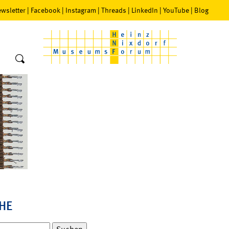
wsletter
|
Facebook
|
Instagram
|
Threads
|
LinkedIn
|
YouTube
|
Blog
HE