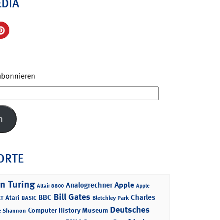
EDIA
 abonnieren
n
ORTE
n Turing
Apple
Analogrechner
Altair 8800
Apple
Bill Gates
BBC
Charles
Atari
T
Bletchley Park
BASIC
Deutsches
Computer History Museum
e Shannon