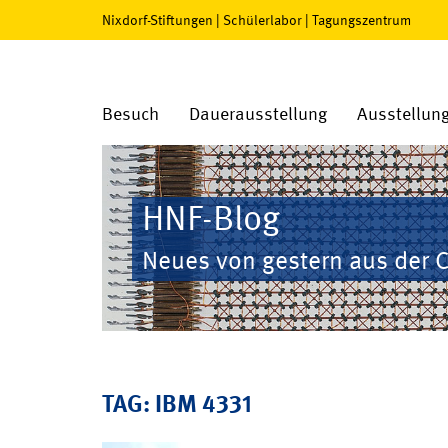
Nixdorf-Stiftungen
|
Schülerlabor
|
Tagungszentrum
Besuch
Dauerausstellung
Ausstellun
HNF-Blog
Neues von gestern aus der 
TAG: IBM 4331