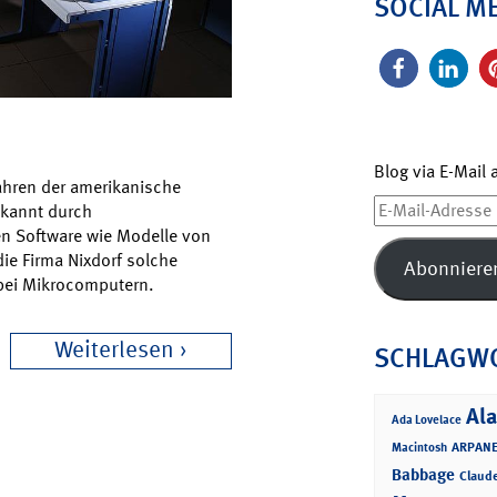
SOCIAL M
Blog via E-Mail
Jahren der amerikanische
E-
ekannt durch
Mail-
en Software wie Modelle von
Adresse
die Firma Nixdorf solche
Abonniere
 bei Mikrocomputern.
Weiterlesen
SCHLAGW
Ala
Ada Lovelace
ARPANE
Macintosh
Babbage
Claud