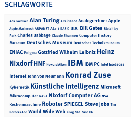
SCHLAGWORTE
Alan Turing
Apple
Analogrechner
Ada Lovelace
Altair 8800
Bill Gates
BBC
Atari
ARPANET
Bletchley
Apple Macintosh
BASIC
Charles Babbage
Computer History
Park
Claude Shannon
Deutsches Museum
Museum
Deutsches Technikmuseum
Heinz
ENIAC
Gottfried Wilhelm Leibniz
Enigma
IBM
Nixdorf
HNF
IBM PC
Intel
Howard Aiken
Intel 8088
Konrad Zuse
Internet
John von Neumann
Künstliche Intelligenz
Microsoft
Kybernetik
Nixdorf Computer AG
Mikrocomputer
NASA
NSA
Roboter
SPIEGEL
Steve Jobs
Rechenmaschine
Tim
World Wide Web
Berners-Lee
Zilog Z80
Zuse KG