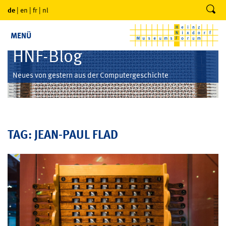
de
|
en
|
fr
|
nl
MENÜ
HNF-Blog
Neues von gestern aus der Computergeschichte
TAG: JEAN-PAUL FLAD