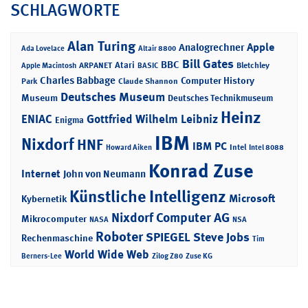
SCHLAGWORTE
Alan Turing
Apple
Analogrechner
Ada Lovelace
Altair 8800
Bill Gates
BBC
Atari
ARPANET
Bletchley
Apple Macintosh
BASIC
Charles Babbage
Computer History
Park
Claude Shannon
Deutsches Museum
Museum
Deutsches Technikmuseum
Heinz
ENIAC
Gottfried Wilhelm Leibniz
Enigma
IBM
Nixdorf
HNF
IBM PC
Intel
Howard Aiken
Intel 8088
Konrad Zuse
Internet
John von Neumann
Künstliche Intelligenz
Microsoft
Kybernetik
Nixdorf Computer AG
Mikrocomputer
NASA
NSA
Roboter
SPIEGEL
Steve Jobs
Rechenmaschine
Tim
World Wide Web
Berners-Lee
Zilog Z80
Zuse KG