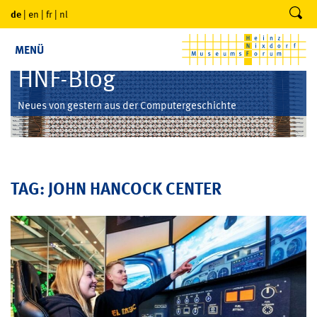
de
|
en
|
fr
|
nl
MENÜ
HNF-Blog
Neues von gestern aus der Computergeschichte
TAG: JOHN HANCOCK CENTER