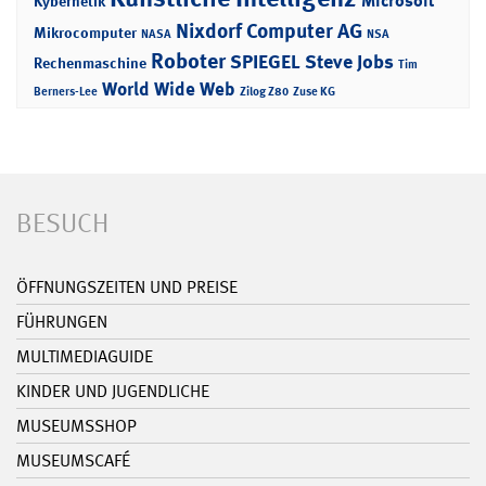
Microsoft
Kybernetik
Nixdorf Computer AG
Mikrocomputer
NASA
NSA
Roboter
SPIEGEL
Steve Jobs
Rechenmaschine
Tim
World Wide Web
Berners-Lee
Zilog Z80
Zuse KG
BESUCH
ÖFFNUNGSZEITEN UND PREISE
FÜHRUNGEN
MULTIMEDIAGUIDE
KINDER UND JUGENDLICHE
MUSEUMSSHOP
MUSEUMSCAFÉ