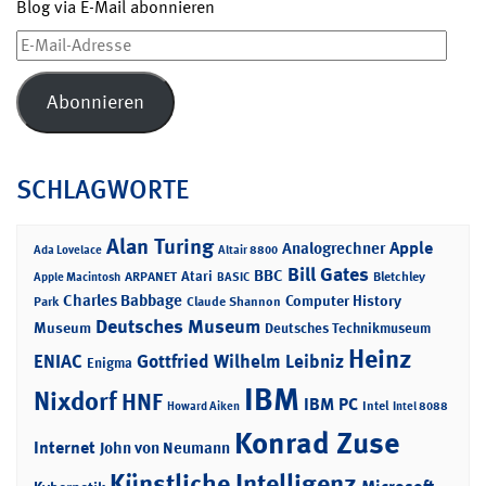
Blog via E-Mail abonnieren
E-
Mail-
Adresse
Abonnieren
SCHLAGWORTE
Alan Turing
Apple
Analogrechner
Ada Lovelace
Altair 8800
Bill Gates
BBC
Atari
ARPANET
Bletchley
Apple Macintosh
BASIC
Charles Babbage
Computer History
Park
Claude Shannon
Deutsches Museum
Museum
Deutsches Technikmuseum
Heinz
ENIAC
Gottfried Wilhelm Leibniz
Enigma
IBM
Nixdorf
HNF
IBM PC
Intel
Howard Aiken
Intel 8088
Konrad Zuse
Internet
John von Neumann
Künstliche Intelligenz