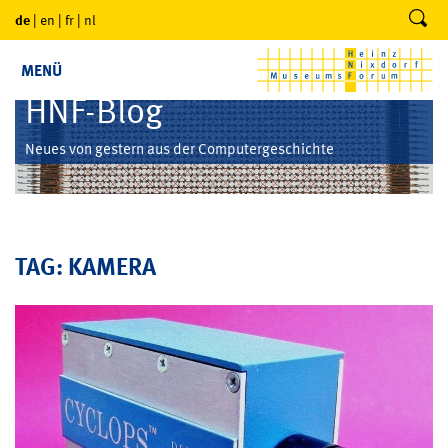
de
|
en
|
fr
|
nl
MENÜ
HNF-Blog
Neues von gestern aus der Computergeschichte
TAG: KAMERA