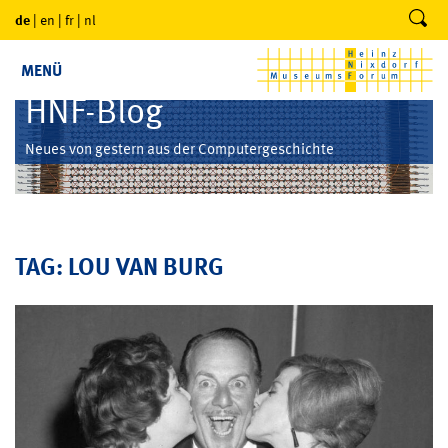
de
|
en
|
fr
|
nl
MENÜ
HNF-Blog
Neues von gestern aus der Computergeschichte
TAG: LOU VAN BURG