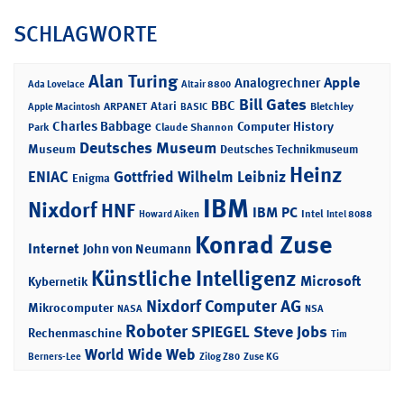
SCHLAGWORTE
Alan Turing
Apple
Analogrechner
Ada Lovelace
Altair 8800
Bill Gates
BBC
Atari
ARPANET
Bletchley
Apple Macintosh
BASIC
Charles Babbage
Computer History
Park
Claude Shannon
Deutsches Museum
Museum
Deutsches Technikmuseum
Heinz
ENIAC
Gottfried Wilhelm Leibniz
Enigma
IBM
Nixdorf
HNF
IBM PC
Intel
Howard Aiken
Intel 8088
Konrad Zuse
Internet
John von Neumann
Künstliche Intelligenz
Microsoft
Kybernetik
Nixdorf Computer AG
Mikrocomputer
NASA
NSA
Roboter
SPIEGEL
Steve Jobs
Rechenmaschine
Tim
World Wide Web
Berners-Lee
Zilog Z80
Zuse KG